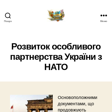
Пошук
Меню
НАТО
в
Україні.
Новини
Розвиток особливого
про
партнерства України з
НАТО
в
НАТО
Україні
Основоположними
документами, що
продовжують