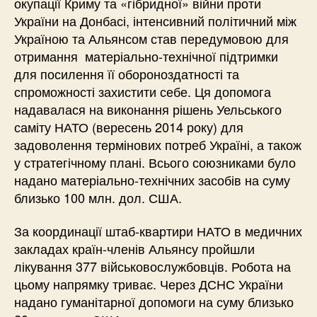
окупації Криму та «гібридної» війни проти
України на Донбасі, інтенсивний політичний між
Україною та Альянсом став передумовою для
отримання матеріально-технічної підтримки
для посилення її обороноздатності та
спроможності захистити себе. Ця допомога
надавалася на виконання рішень Уельського
саміту НАТО (вересень 2014 року) для
задоволення термінових потреб Україні, а також
у стратегічному плані. Всього союзниками було
надано матеріально-технічних засобів на суму
близько 100 млн. дол. США.
За координації штаб-квартири НАТО в медичних
закладах країн-членів Альянсу пройшли
лікування 377 військовослужбовців. Робота на
цьому напрямку триває. Через ДСНС України
надано гуманітарної допомоги на суму близько