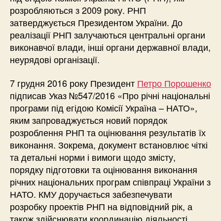
розробляються з 2009 року. РНП
затверджується Президентом України. До
реалізації РНП залучаються центральні органи
виконавчої влади, інші органи державної влади,
неурядові організації.
7 грудня 2016 року Президент
Петро Порошенко
підписав Указ №547/2016 «Про річні національні
програми під егідою Комісії Україна – НАТО»,
яким запроваджується новий порядок
розроблення РНП та оцінювання результатів їх
виконання. Зокрема, документ встановлює чіткі
та детальні норми і вимоги щодо змісту,
порядку підготовки та оцінювання виконання
річних національних програм співпраці України з
НАТО. КМУ доручається забезпечувати
розробку проектів РНП на відповідний рік, а
також здійснювати координацію діяльності