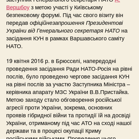
Вершбоу
з метою участі у Київському
безпековому форумі. Під час свого візиту він
передав
офіційнезапрошення Президентові
на
України від Генерального секретаря НАТО
засідання КУН в рамках Варшавського саміту
НАТО.
19 квітня 2016 р. в Брюсселі, напередодні
проведення засідання Ради НАТО-Росія на рівні
послів, було проведено чергове засідання КУН
на рівні послів за участю Заступника Міністра –
керівника апарату МЗС України В.В.Пристайка.
Метою заходу стало обговорення російської
агресії проти України, зокрема, основних
проявів гібридної війни та протидії їй на досвіді
України, отриманому під час АТО на сході нашої
держави та в процесі окупації Криму
російськими військами. Проведення цього