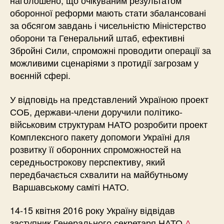
наголошено, що очікуваним результатом
оборонної реформи мають стати збалансовані
за обсягом завдань і чисельністю Міністерство
оборони та Генеральний штаб, ефективні
Збройні Сили, спроможні проводити операції за
можливими сценаріями з протидії загрозам у
воєнній сфері.
У відповідь на представлений Україною проект
СОБ, держави-члени доручили політико-
військовим структурам НАТО розробити проект
Комплексного пакету допомоги Україні для
розвитку її оборонних спроможностей на
середньострокову перспективу, який
передбачається схвалити на майбутньому
Варшавському саміті НАТО.
14-15 квітня 2016 року Україну відвідав
заступник Генерального секретаря НАТО
А.