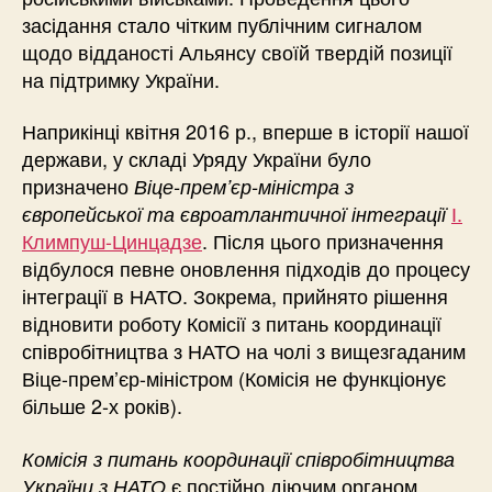
засідання стало чітким публічним сигналом
щодо відданості Альянсу своїй твердій позиції
на підтримку України.
Наприкінці квітня 2016 р., вперше в історії нашої
держави, у складі Уряду України було
призначено
Віце-прем’єр-міністра з
І.
європейської та євроатлантичної інтеграції
Климпуш-Цинцадзе
. Після цього призначення
відбулося певне оновлення підходів до процесу
інтеграції в НАТО. Зокрема, прийнято рішення
відновити роботу Комісії з питань координації
співробітництва з НАТО на чолі з вищезгаданим
Віце-прем’єр-міністром (Комісія не функціонує
більше 2-х років).
Комісія з питань координації співробітництва
є постійно діючим органом
України з НАТО