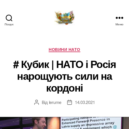
Пошук
Меню
НАТО
в
Україні.
Новини
Категорії
НОВИНИ НАТО
про
# Кубик | НАТО і Росія
НАТО
в
нарощують сили на
Україні
кордоні
Від
lerume
14.03.2021
Автор
Дата
запису
запису