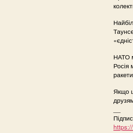
колект
Найбі
Таунсе
«єдніс
НАТО м
Росія 
ракети
Якщо ц
друзям
__
Підпис
https