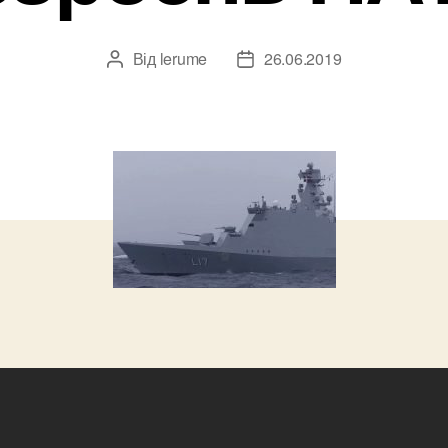
Від
lerume
26.06.2019
Автор
Дата
запису
запису