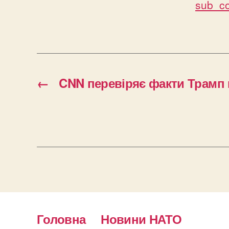
sub_co
←
CNN перевіряє факти Трамп
Головна
Новини НАТО