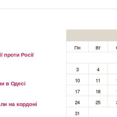
Пн
Вт
ї проти Росії
3
4
10
11
и в Одесі
17
18
24
25
или на кордоні
31