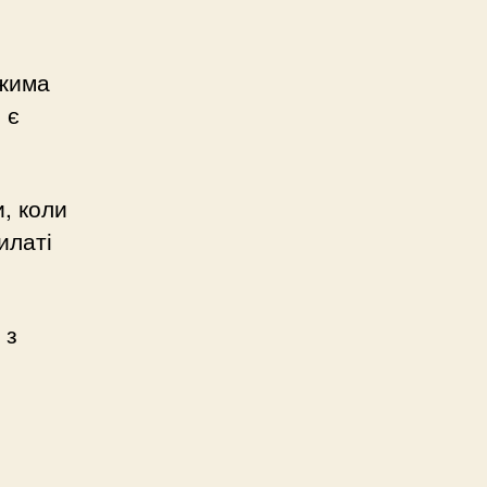
Джима
 є
, коли
илаті
 з