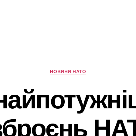
Категорії
НОВИНИ НАТО
 найпотужні
зброєнь НА