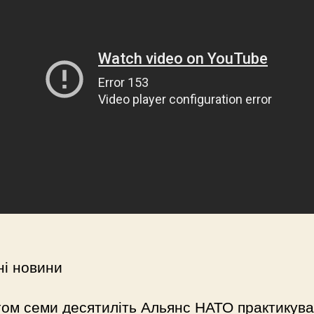
ні новини
ом семи десятиліть Альянс НАТО практикув