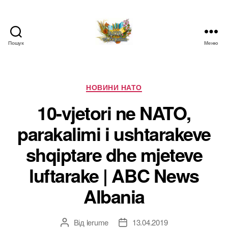
Пошук
Меню
НАТО
в
Україні.
Новини
Категорії
НОВИНИ НАТО
про
10-vjetori ne NATO,
НАТО
в
parakalimi i ushtarakeve
Україні
shqiptare dhe mjeteve
luftarake | ABC News
Albania
Від
lerume
13.04.2019
Автор
Дата