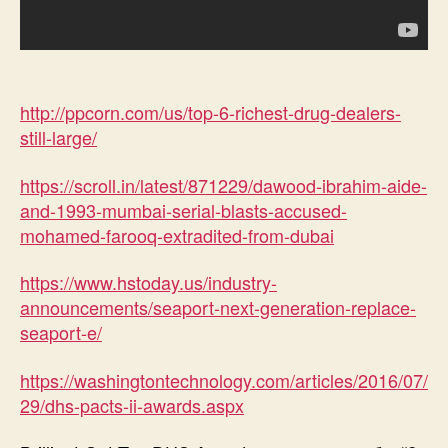
http://ppcorn.com/us/top-6-richest-drug-dealers-
still-large/
https://scroll.in/latest/871229/dawood-ibrahim-aide-
and-1993-mumbai-serial-blasts-accused-
mohamed-farooq-extradited-from-dubai
https://www.hstoday.us/industry-
announcements/seaport-next-generation-replace-
seaport-e/
https://washingtontechnology.com/articles/2016/07/
29/dhs-pacts-ii-awards.aspx