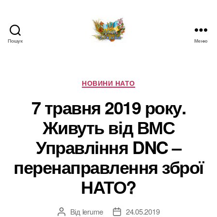
Пошук
Меню
НАТО
в
Україні.
Новини
Категорії
НОВИНИ НАТО
про
7 травня 2019 року.
НАТО
в
Живуть від ВМС
Україні
Управління DNC –
перенаправлення зброї
НАТО?
Від
lerume
24.05.2019
Автор
Дата