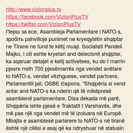
http://www.vizionplus.tv
https://facebook.com/VizionPlusTV
https://twitter.com/VizionPlusTV
Перш за все, Asambleja Parlamentare і NATO-s,
зробіть pahvilloje punimet ne kryeqytetin shqiptar
ne Tirane ne fund te këtij muaji. Socialisti Pandeli
Majko, i cili eshte kryetari and delecionit shqiptar,
ka sqaruar detajet e ketij activetees, ku do t marrin
pjesre rreth 700 pjesëmarrës nga vendet anëtare
to NATO-s, vendet vëzhguese, vendet partnere,
Parlamentiil jali, OSBE Європа. "Shqipëria si vend
antar and NATO-s ka nderin që të mikëpresë
asamblenë parlamentare. Disa dekada më parë,
Shqipëria ishte pjesë e Traktatit t Varshavës, dhe
më pas një nga vendet më të izoluara në Europë.
Mbajta e asamblesë parlarere to NATO-s në tiranë
është një cilësi e asaj që ka ndryshuar në statusin