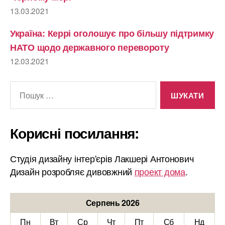
13.03.2021
Україна: Керрі оголошує про більшу підтримку
НАТО щодо державного перевороту
12.03.2021
Шукати:
Корисні посилання:
Студія дизайну інтер'єрів Лакшері Антонович
Дизайн розробляє дивовжний
проект дома
.
Серпень 2026
Пн
Вт
Ср
Чт
Пт
Сб
Нд