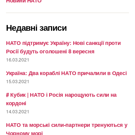
Новини НАТО
Недавні записи
НАТО підтримує Україну: Нові санкції проти
Росії будуть оголошені 8 вересня
16.03.2021
Україна: Два кораблі НАТО причалили в Одесі
15.03.2021
# Кубик | НАТО і Росія нарощують сили на
кордоні
14.03.2021
НАТО та морські сили-партнери тренуються у
Чорному морі