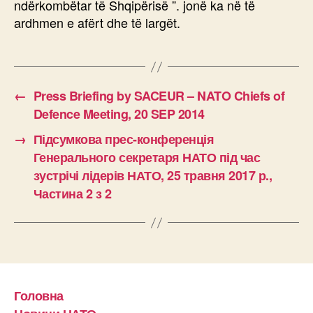
ndërkombëtar të Shqipërisë ”. jonë ka në të
ardhmen e afërt dhe të largët.
←
Press Briefing by SACEUR – NATO Chiefs of
Defence Meeting, 20 SEP 2014
→
Підсумкова прес-конференція
Генерального секретаря НАТО під час
зустрічі лідерів НАТО, 25 травня 2017 р.,
Частина 2 з 2
Головна