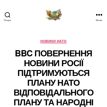
Пошук
Меню
НАТО
в
Україні.
Новини
Категорії
НОВИНИ НАТО
про
BBC ПОВЕРНЕННЯ
НАТО
в
НОВИНИ РОСІЇ
Україні
ПІДТРИМУЮТЬСЯ
ПЛАНУ НАТО
ВІДПОВІДАЛЬНОГО
ПЛАНУ ТА НАРОДНІ