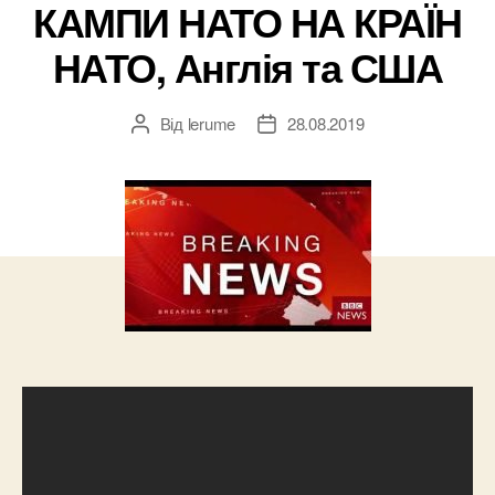
КАМПИ НАТО НА КРАЇН
НАТО, Англія та США
Від
lerume
28.08.2019
Автор
Дата
запису
запису