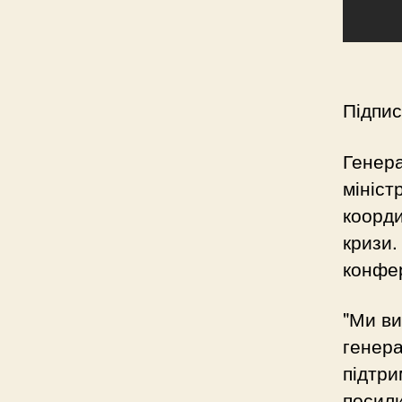
Підпис
Генер
мініст
коорди
кризи.
конфе
"Ми в
генера
підтри
посили