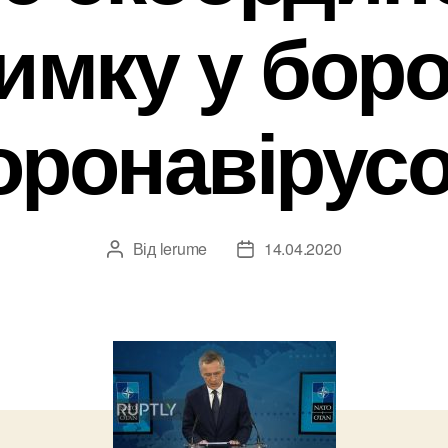
имку у боро
оронавірус
Від
lerume
14.04.2020
Автор
Дата
запису
запису