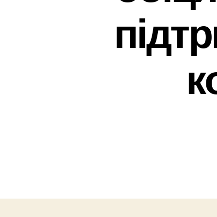
підтр
к