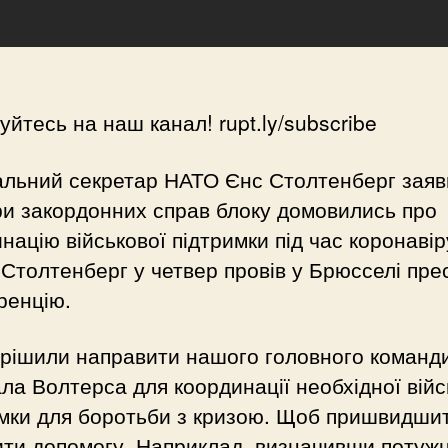
уйтесь на наш канал! rupt.ly/subscribe
альний секретар НАТО Єнс Столтенберг заяв
ри закордонних справ блоку домовились про
націю військової підтримки під час коронавір
 Столтенберг у четвер провів у Брюсселі пре
ренцію.
ирішили направити нашого головного команд
ла Волтерса для координації необхідної війс
мки для боротьби з кризою. Щоб пришвидши
ти допомогу. Наприклад, визначивши потужн