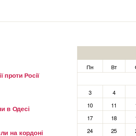
Пн
Вт
ї проти Росії
3
4
10
11
и в Одесі
17
18
24
25
или на кордоні