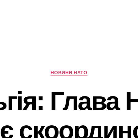
Категорії
НОВИНИ НАТО
гія: Глава
яє скоордин