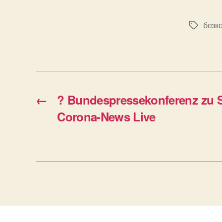
безк
Позначк
←
? Bundespressekonferenz zu 
Corona-News Live