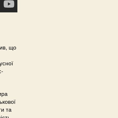
ив, що
усної
с-
ира
ькової
ти та
ість