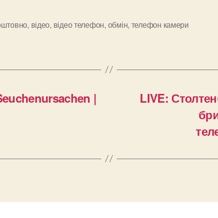
оштовно
,
відео
,
відео телефон
,
обмін
,
телефон камери
и
Seuchenursachen |
LIVE: Столте
бри
тел