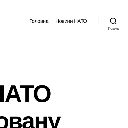
Головна
Новини НАТО
Пошук
 НАТО
овану