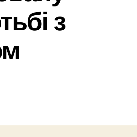
тьбі з
ом