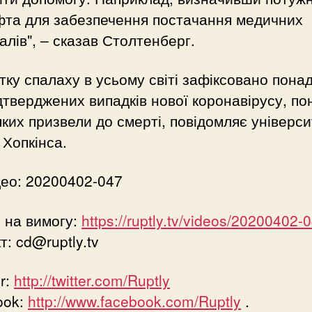
фта для забезпечення постачання медичних
алів", – сказав Столтенберг.
тку спалаху в усьому світі зафіксовано пона
дтверджених випадків нової коронавірусу, по
яких призвели до смерті, повідомляє універси
Хопкінса.
ео: 20200402-047
 на вимогу:
https://ruptly.tv/videos/20200402-
кт:
cd@ruptly.tv
r:
http://twitter.com/Ruptly
ook:
http://www.facebook.com/Ruptly
.