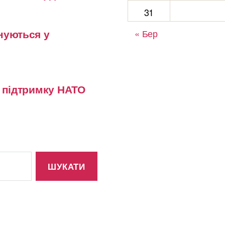
31
нуються у
« Бер
у підтримку НАТО