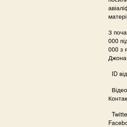
авіалі
матері
З поча
000 пі
000 з 
Джона 
ID від
Відео
Конта
Twitte
Faceb