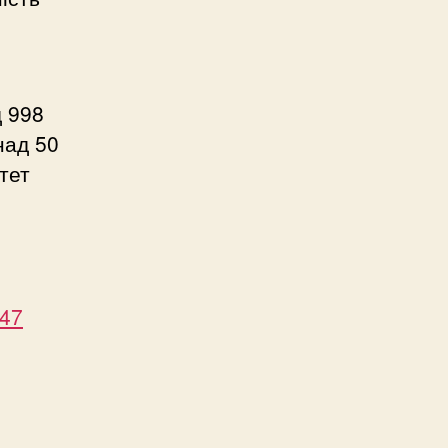
д 998
над 50
тет
047