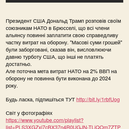
Президент США Дональд Трамп розповів своїм
союзникам НАТО в Брюсселі, що всі члени
альянсу повинні заплатити свою справедливу
частку витрат на оборону. "Масові суми грошей"
були заборговані, сказав він, висловлюючи
давню турботу США, що інші не платять
достатньо.
Але поточна мета витрат НАТО на 2% ВВП на
оборону не повинна бути виконана до 2024
року.
Будь ласка, підпишіться ТУТ
http://bit.ly/1rbfUog
Світ у фотографіях
https://www.youtube.com/playlist?
list=PLS3XGZxi7cBX37n4R0UGJN-TLiQOm7ZTP