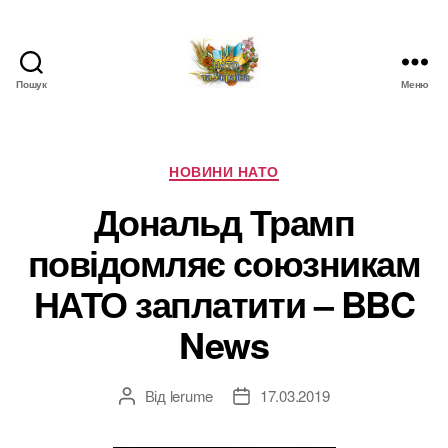
Пошук
Меню
НАТО
в
Україні.
Новини
Категорії
НОВИНИ НАТО
про
Дональд Трамп
НАТО
в
повідомляє союзникам
Україні
НАТО заплатити – BBC
News
Від
lerume
17.03.2019
Автор
Дата
запису
запису