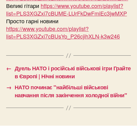
Великі гітари
https://www.youtube.com/playlist?
list=PLS3XGZxi7cBUME-LUrFkDwFmiEc3jwMXP
Просто гарні новини
https://www.youtube.com/playlist?
list=PLS3XGZxi7cBUsYo_P26cjihXLN-k3w246
←
Дуель НАТО і російські військові ігри Грайте
в Європі | Нічні новини
→
НАТО починає "найбільші військові
навчання після закінчення холодної війни"