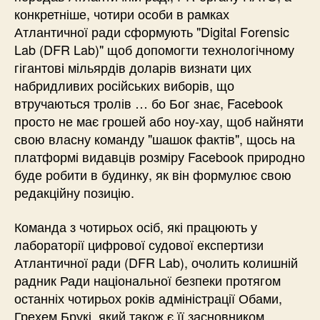
конкретніше, чотири особи в рамках
Атлантичної ради сформують "Digital Forensic
Lab (DFR Lab)" щоб допомогти технологічному
гігантові мільярдів доларів визнати цих
набридливих російських виборів, що
втручаються тролів … бо Бог знає, Facebook
просто не має грошей або ноу-хау, щоб найняти
свою власну команду "шашок фактів", щось на
платформі видавців розміру Facebook природно
буде робити в будинку, як він формулює свою
редакційну позицію.
Команда з чотирьох осіб, які працюють у
лабораторії цифрової судової експертизи
Атлантичної ради (DFR Lab), очолить колишній
радник Ради національної безпеки протягом
останніх чотирьох років адміністрації Обами,
Грехем Брукі, який також є її засновником.