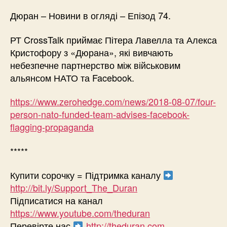
Дюран – Новини в огляді – Епізод 74.
РТ CrossTalk приймає Пітера Лавелла та Алекса
Кристофору з «Дюрана», які вивчають
небезпечне партнерство між військовим
альянсом НАТО та Facebook.
https://www.zerohedge.com/news/2018-08-07/four-
person-nato-funded-team-advises-facebook-
flagging-propaganda
*****
Купити сорочку = Підтримка каналу
http://bit.ly/Support_The_Duran
Підписатися на канал
https://www.youtube.com/theduran
Перевірте нас
http://theduran.com