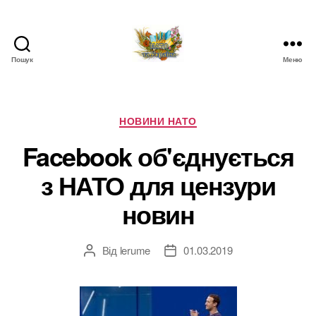
Пошук
Меню
НАТО
в
Україні.
Новини
Категорії
НОВИНИ НАТО
про
Facebook об'єднується
НАТО
в
з НАТО для цензури
Україні
новин
Від
lerume
01.03.2019
Автор
Дата
запису
запису