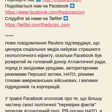
Подобається нам на Facebook
https://www.facebook.com/thedurancom
Слідуйте за нами на Twitter
https://twitter.com/theduran_com
*****
Нове повідомлення Reuters підтверджує, що
цензура соціальних медіа набуває страшного
геополітичного ефекту, оскільки Facebook був
розкритий як головний донор Атлантичної ради,
поряд із західними урядами, авторитарними
режимами Перської затоки, НАТО, різними
гілками американських військових, і великих
підрядників та корпорацій.
У травні Facebook оголосив про те, що більшу
частину своєї політичної "перевірки фактів"
передав Атлантичній раді, PR-органу НАТО, а