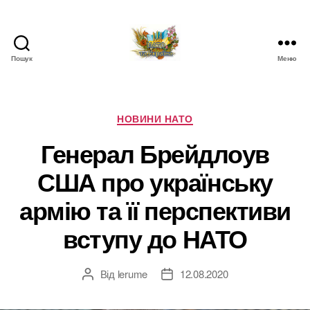
Пошук
Меню
НАТО
в
Україні.
Новини
Категорії
НОВИНИ НАТО
про
Генерал Брейдлоув
НАТО
в
США про українську
Україні
армію та її перспективи
вступу до НАТО
Від
lerume
12.08.2020
Автор
Дата
запису
запису