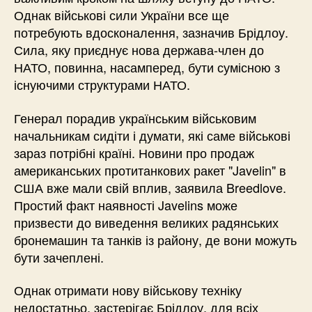
Однак військові сили України все ще
потребують вдосконалення, зазначив Брідлоу.
Сила, яку приєднує нова держава-член до
НАТО, повинна, насамперед, бути сумісною з
існуючими структурами НАТО.
Генерал порадив українським військовим
начальникам сидіти і думати, які саме військові
зараз потрібні країні. Новини про продаж
американських протитанкових ракет "Javelin" в
США вже мали свій вплив, заявила Breedlove.
Простий факт наявності Javelins може
призвести до виведення великих радянських
бронемашин та танків із району, де вони можуть
бути зачеплені.
Однак отримати нову військову техніку
недостатньо, застерігає Брідлоу, для всіх