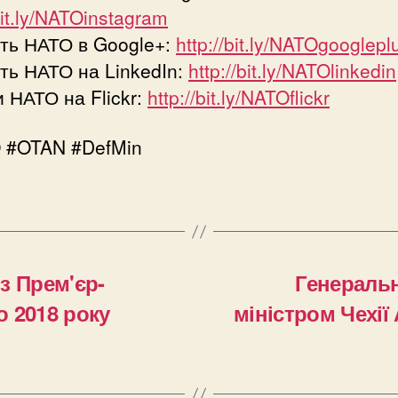
/bit.ly/NATOinstagram
ть НАТО в Google+:
http://bit.ly/NATOgooglepl
ть НАТО на LinkedIn:
http://bit.ly/NATOlinkedin
 НАТО на Flickr:
http://bit.ly/NATOflickr
 #OTAN #DefMin
з Прем'єр-
Генеральн
о 2018 року
міністром Чехії