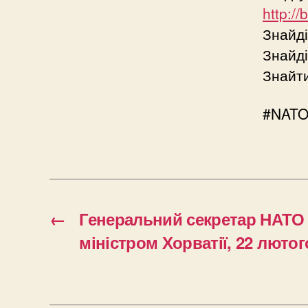
http:/
Знайді
Знайді
Знайти
#NATO
←
Генеральний секретар НАТО 
міністром Хорватії, 22 лютог