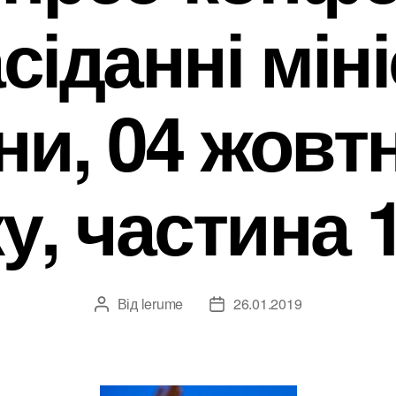
сіданні мін
и, 04 жовт
у, частина 1
Від
lerume
26.01.2019
Автор
Дата
запису
запису