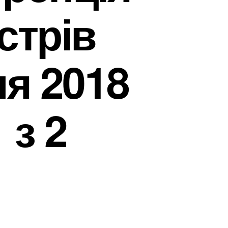
істрів
ня 2018
 з 2