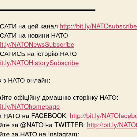
▬▬▬▬▬▬▬▬▬▬▬▬▬▬▬
САТИ на цей канал
http://bit.ly/NATOsubscribe
САТИ на новини НАТО
/bit.ly/NATONewsSubscribe
САТИСЬ на історію НАТО
/bit.ly/NATOHistorySubscribe
к з НАТО онлайн:
айте офіційну домашню сторінку НАТО:
/bit.ly/NATOhomepage
и НАТО на FACEBOOK:
http://bit.ly/NATOfaceb
уйте за @NATO на TWITTER:
http://bit.ly/NATO
йте за НАТО на Instagram: