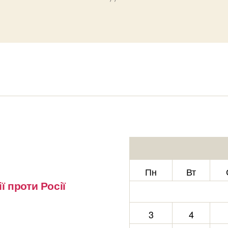
Пн
Вт
ї проти Росії
3
4