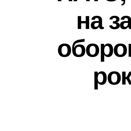
на за
оборон
рок