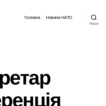
Головна
Новини НАТО
Пошук
ретар
ренція