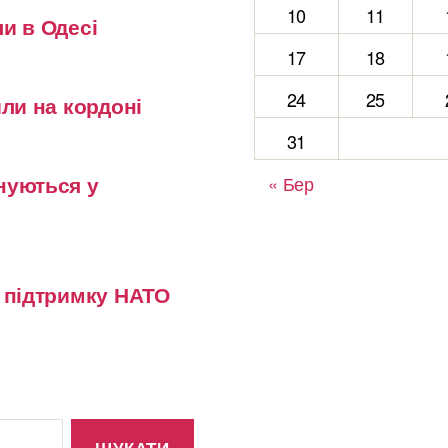
10
11
и в Одесі
17
18
24
25
или на кордоні
31
нуються у
« Бер
у підтримку НАТО