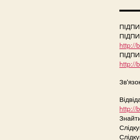
▬▬▬
ПІДПИ
ПІДПИ
http:/
ПІДПИ
http:/
Зв'язо
Відвід
http:/
Знайт
Слідк
Слідку