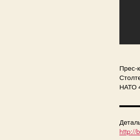
Прес-
Столте
НАТО 4
▬▬▬
Деталь
http:/