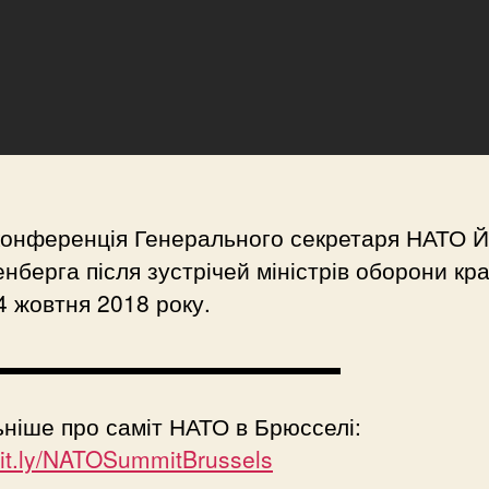
конференція Генерального секретаря НАТО 
нберга після зустрічей міністрів оборони кра
 жовтня 2018 року.
▬▬▬▬▬▬▬▬▬▬▬▬▬▬▬
ніше про саміт НАТО в Брюсселі:
/bit.ly/NATOSummitBrussels