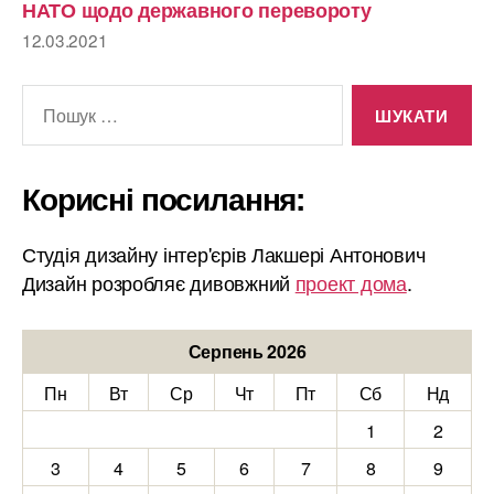
НАТО щодо державного перевороту
12.03.2021
Шукати:
Корисні посилання:
Студія дизайну інтер'єрів Лакшері Антонович
Дизайн розробляє дивовжний
проект дома
.
Серпень 2026
Пн
Вт
Ср
Чт
Пт
Сб
Нд
1
2
3
4
5
6
7
8
9