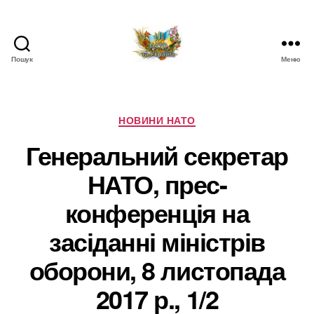
Пошук
Меню
НАТО
в
Україні.
Новини
Категорії
НОВИНИ НАТО
про
Генеральний секретар
НАТО
в
НАТО, прес-
Україні
конференція на
засіданні міністрів
оборони, 8 листопада
2017 р., 1/2