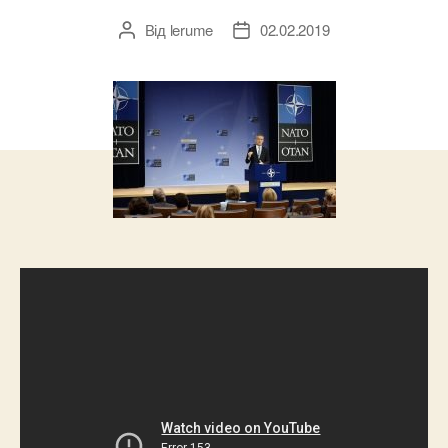
Від
lerume
02.02.2019
Автор
Дата
запису
запису