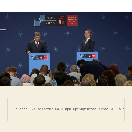
запису
запису
Генеральний секретар НАТО при Президентові України, на самі