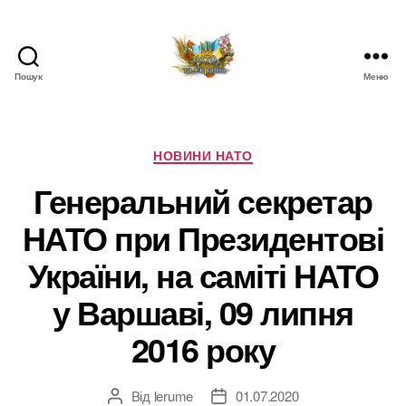
Пошук
Меню
НАТО
в
Україні.
Новини
Категорії
НОВИНИ НАТО
про
Генеральний секретар
НАТО
в
НАТО при Президентові
Україні
України, на саміті НАТО
у Варшаві, 09 липня
2016 року
Від
lerume
01.07.2020
Автор
Дата