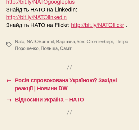
http://bit.ly/NATOgoogleplus
Знайдіть НАТО на LinkedIn:
http://bit.ly/NATOlinkedin
Знайдіть НАТО на Flickr:
http://bit.ly/NATOflickr
.
Nato
,
NATOSummit
,
Варшава
,
Єнс Столтенберг
,
Петро
Позначки
Порошенко
,
Польща
,
Саміт
←
Росія спровокована Україною? Західні
реакції | Новини DW
→
Відносини Україна – НАТО