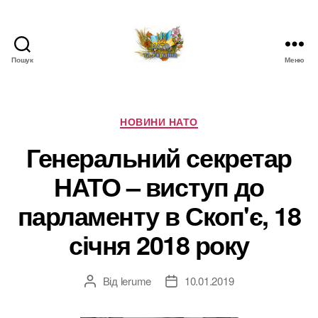
Пошук
Меню
НАТО
в
Україні.
Новини
Категорії
НОВИНИ НАТО
про
Генеральний секретар
НАТО
в
НАТО – виступ до
Україні
парламенту в Скоп'є, 18
січня 2018 року
Від
lerume
10.01.2019
Автор
Дата
запису
запису