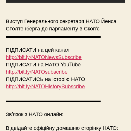
Виступ Генерального секретаря НАТО Йенса
Столтенберга до парламенту в Скоп'є
▬▬▬▬▬▬▬▬▬▬▬▬▬▬▬▬▬▬
ПІДПИСАТИ на цей канал
http://bit.ly/NATONewsSubscribe
ПІДПИСАТИ на НАТО YouTube
http://bit.ly/NATOsubscribe
ПІДПИСАТИСЬ на історію НАТО
http://bit.ly/NATOHistorySubscribe
▬▬▬▬▬▬▬▬▬▬▬▬▬▬▬▬▬▬
Зв'язок з НАТО онлайн:
Відвідайте офіційну домашню сторінку НАТО: