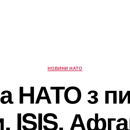
Категорії
НОВИНИ НАТО
а НАТО з п
, ISIS, Афг