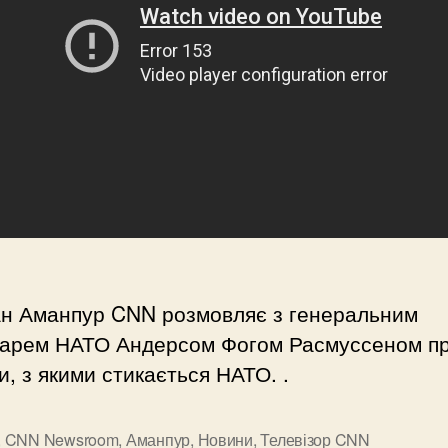
ан Аманпур CNN розмовляє з генеральним
тарем НАТО Андерсом Фогом Расмуссеном п
и, з якими стикається НАТО. .
,
CNN Newsroom
,
Аманпур
,
Новини
,
Телевізор CNN
и