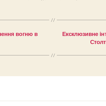
нення вогню в
Ексклюзивне ін
Столт