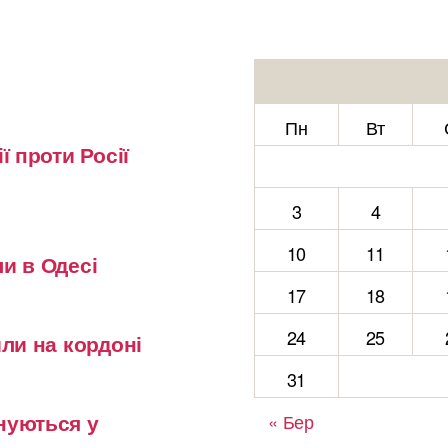
Пн
Вт
ї проти Росії
3
4
10
11
и в Одесі
17
18
24
25
или на кордоні
31
нуються у
« Бер