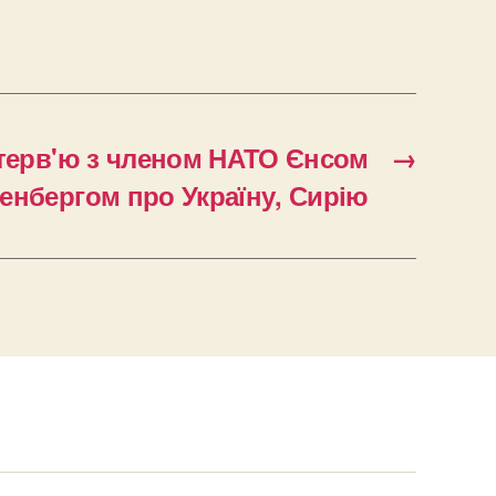
терв'ю з членом НАТО Єнсом
→
енбергом про Україну, Сирію