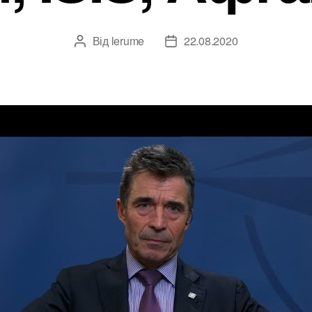
Від
lerume
22.08.2020
Автор
Дата
запису
запису