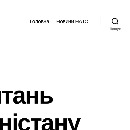
Головна
Новини НАТО
Пошук
итань
аністану