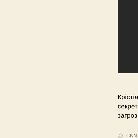
Крісті
секре
загроз
CNN
Позначк