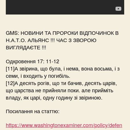
GMS: НОВИНИ ТА ПРОРОКИ ВІДПОЧИНОК В
Н.А.Т.О. АЛЬЯНС !!! ЧАС З ЗВОРОЮ
ВИГЛЯДАЄТЕ !!!
Одкровення 17: 11-12
[11]А звірина, що була, і нема, вона восьма, і з
семи, і входить у погибіль.
[12]А десять рогів, що ти бачив, десять царів,
що царства не прийняли поки. але прийміть
владу, як царі, одну годину зі звіриною.
Посилання на статтю:
https://www.washingtonexaminer.com/policy/defen