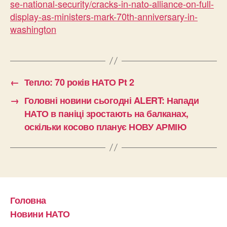
se-national-security/cracks-in-nato-alliance-on-full-
display-as-ministers-mark-70th-anniversary-in-
washington
←
Тепло: 70 років НАТО Pt 2
→
Головні новини сьогодні ALERT: Напади
НАТО в паніці зростають на балканах,
оскільки косово планує НОВУ АРМІЮ
Головна
Новини НАТО