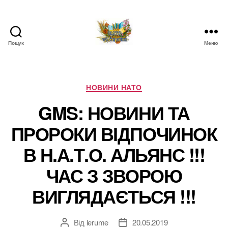
Пошук
Меню
НАТО
в
Україні.
Новини
Категорії
НОВИНИ НАТО
про
GMS: НОВИНИ ТА
НАТО
в
ПРОРОКИ ВІДПОЧИНОК
Україні
В Н.А.Т.О. АЛЬЯНС !!!
ЧАС З ЗВОРОЮ
ВИГЛЯДАЄТЬСЯ !!!
Від
lerume
20.05.2019
Автор
Дата