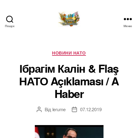
Пошук
Меню
НАТО
в
Україні.
Новини
Категорії
НОВИНИ НАТО
про
Ібрагім Калін & Flaş
НАТО
в
НАТО Açıklaması / A
Україні
Haber
Від
lerume
07.12.2019
Автор
Дата
запису
запису