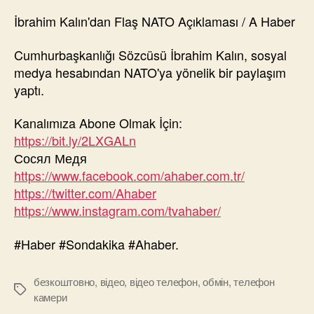
İbrahim Kalın'dan Flaş NATO Açıklaması / A Haber
Cumhurbaşkanlığı Sözcüsü İbrahim Kalın, sosyal
medya hesabından NATO'ya yönelik bir paylaşım
yaptı.
Kanalımıza Abone Olmak İçin:
https://bit.ly/2LXGALn
Сосял Медя
https://www.facebook.com/ahaber.com.tr/
https://twitter.com/Ahaber
https://www.instagram.com/tvahaber/
#Haber #Sondakika #Ahaber.
безкоштовно
,
відео
,
відео телефон
,
обмін
,
телефон
Позначки
камери