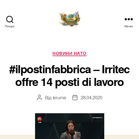
Пошук
Меню
НАТО
в
Україні.
Новини
Категорії
НОВИНИ НАТО
про
#ilpostinfabbrica – Irritec
НАТО
в
offre 14 posti di lavoro
Україні
Від
lerume
28.04.2020
Автор
Дата
запису
запису