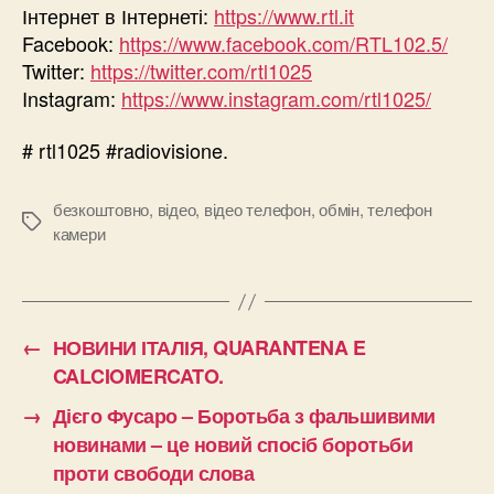
Інтернет в Інтернеті:
https://www.rtl.it
Facebook:
https://www.facebook.com/RTL102.5/
Twitter:
https://twitter.com/rtl1025
Instagram:
https://www.instagram.com/rtl1025/
# rtl1025 #radiovisione.
безкоштовно
,
відео
,
відео телефон
,
обмін
,
телефон
Позначки
камери
←
НОВИНИ ІТАЛІЯ, QUARANTENA E
CALCIOMERCATO.
→
Дієго Фусаро – Боротьба з фальшивими
новинами – це новий спосіб боротьби
проти свободи слова