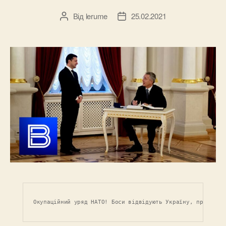
Від
lerume
25.02.2021
Автор
Дата
запису
запису
Окупаційний уряд НАТО! Боси відвідують Україну, привітан