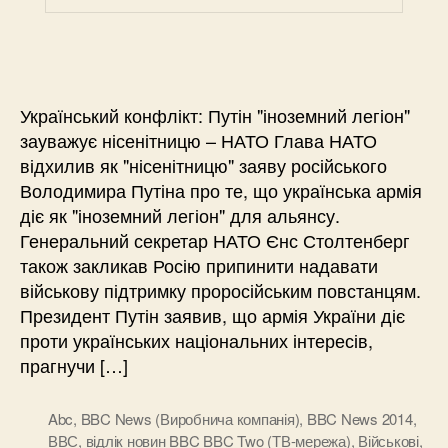
Український конфлікт: Путін "іноземний легіон"
зауважує нісенітницю – НАТО Глава НАТО
відхилив як "нісенітницю" заяву російського
Володимира Путіна про те, що українська армія
діє як "іноземний легіон" для альянсу.
Генеральний секретар НАТО Єнс Столтенберг
також закликав Росію припинити надавати
військову підтримку проросійським повстанцям.
Президент Путін заявив, що армія України діє
проти українських національних інтересів,
прагнучи […]
Abc
,
BBC News (Виробнича компанія)
,
BBC News 2014
,
ВВС
,
відлік новин BBC BBC Two (ТВ-мережа)
,
Військові
,