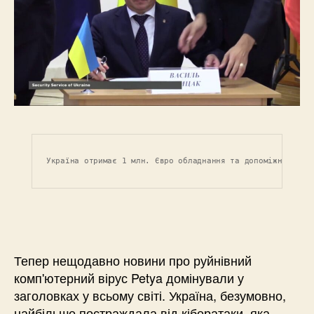
Україна отримає 1 млн. Євро обладнання та допоміжних зас
Тепер нещодавно новини про руйнівний
комп'ютерний вірус Petya домінували у
заголовках у всьому світі. Україна, безумовно,
найбільше постраждала від кібератаки, яка