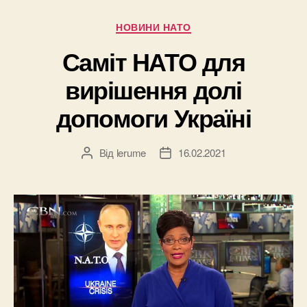
Категорії
НОВИНИ НАТО
Саміт НАТО для
вирішення долі
допомоги Україні
Від
lerume
16.02.2021
Автор
Дата
запису
запису