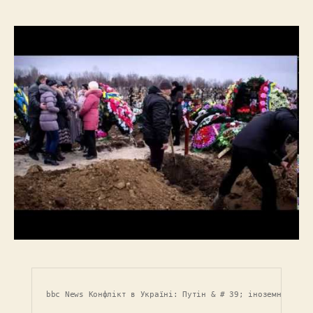
bbc News Конфлікт в Україні: Путін & # 39; іноземний лег