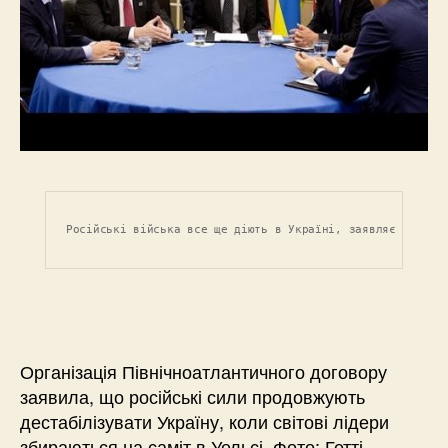
Російські війська все ще діють в Україні, заявляє НАТО
Організація Північноатлантичного договору
заявила, що російські сили продовжують
дестабілізувати Україну, коли світові лідери
збираються на саміт в Уельсі. Фото: Гетті