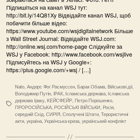
Підпишіться на канал WSJ тут:
http://bit.ly/14Q81Xy Відвідайте канал WSJ, щоб
побачити більше відео:
https://www.youtube.com/wsjdigitalnetwork Більше
з Wall Street Journal: Відвідайте WSJ.com:
http://online.wsj.com/home-page Слідкуйте за
WSJ у Facebook: http://www.facebook.com/wsjlive
Підписуйтесь на WSJ у Google+:
https://plus.google.com/+wsj / […]
Nato
,
Андерс Фог Расмуссен
,
Барак Обама
,
Військові дії
,
Володимир Путін
,
ІРАК
,
Ісламська держава
,
Ісламська
держава Іраку
,
КЕЙСФЕЙР
,
Петро Порошенко
,
Позначки
ПРОРОСІЙСЬКА
,
РОСІЙСЬКІ ВІЙСЬКИ
,
Росія
,
середній Схід
,
СИРІЯ
,
Сполучені Штати
,
Терористичні
акти
,
україна
,
Українська криза
,
український конфлікт