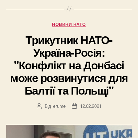
Категорії
НОВИНИ НАТО
Трикутник НАТО-
Україна-Росія:
"Конфлікт на Донбасі
може розвинутися для
Балтії та Польщі"
Від
lerume
12.02.2021
Автор
Дата
запису
запису