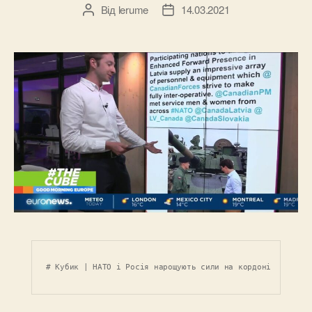
Від
lerume
14.03.2021
Автор
Дата
запису
запису
# Кубик | НАТО і Росія нарощують сили на кордоні