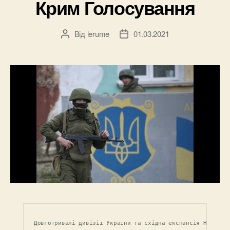
Крим Голосування
Від
lerume
01.03.2021
Автор
Дата
запису
запису
Довготривалі дивізії України та східна експансія НАТО до