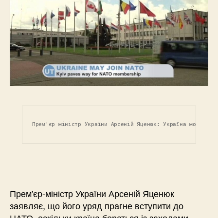
Прем'єр міністр України Арсеній Яценюк: Україна може вст
Прем'єр-міністр України Арсеній Яценюк
заявляє, що його уряд прагне вступити до
НАТО, оскільки країна бореться із заходами