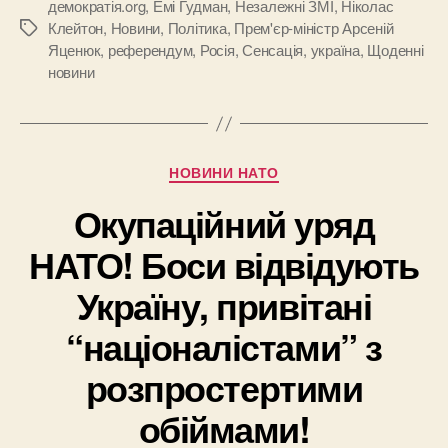
демократія.org
,
Емі Гудман
,
Незалежні ЗМІ
,
Ніколас
Клейтон
,
Новини
,
Політика
,
Прем'єр-міністр Арсеній
Позначки
Яценюк
,
референдум
,
Росія
,
Сенсація
,
україна
,
Щоденні
новини
Категорії
НОВИНИ НАТО
Окупаційний уряд
НАТО! Боси відвідують
Україну, привітані
“націоналістами” з
розпростертими
обіймами!