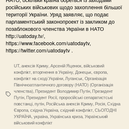
російських військових щодо захоплення більшої
території України. Уряд заявляє, що подає
парламентський законопроект із закликом до
позаблокового членства України в НАТО
http://uatoday.tv/,
https://www.facebook.com/uatodaytv,
https://twitter.com/uatodaytv .
UT
,
анексія Криму
,
Арсеній Яценюк
,
військовий
конфлікт
,
вторгнення в Україну
,
Донецьк
,
європа
,
конфлікт на сході України
,
Луганськ
,
Організація
Північноатлантичного договору (НАТО) (Організація
членства)
,
Президент Володимир Путін
,
Президент
Позначки
Путін
,
Президент Росії
,
проросійські сепаратистські
повстанці
,
путін
,
Російська анексія Криму
,
Росія
,
Східна
Європа
,
східна Україна
,
східний конфлікт
,
СЬОГОДНІ
УКРАЇНА
,
україна
,
Українська криза
,
Український
військовий конфлікт