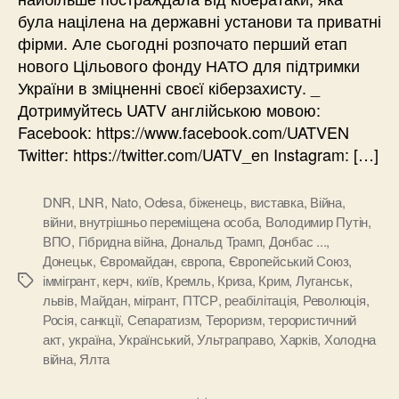
була націлена на державні установи та приватні
фірми. Але сьогодні розпочато перший етап
нового Цільового фонду НАТО для підтримки
України в зміцненні своєї кіберзахисту. _
Дотримуйтесь UATV англійською мовою:
Facebook: https://www.facebook.com/UATVEN
Twitter: https://twitter.com/UATV_en Instagram: […]
DNR
,
LNR
,
Nato
,
Odesa
,
біженець
,
виставка
,
Війна
,
війни
,
внутрішньо переміщена особа
,
Володимир Путін
,
ВПО
,
Гібридна війна
,
Дональд Трамп
,
Донбас ...
,
Донецьк
,
Євромайдан
,
європа
,
Європейський Союз
,
іммігрант
,
керч
,
київ
,
Кремль
,
Криза
,
Крим
,
Луганськ
,
Позначки
львів
,
Майдан
,
мігрант
,
ПТСР
,
реабілітація
,
Революція
,
Росія
,
санкції
,
Сепаратизм
,
Тероризм
,
терористичний
акт
,
україна
,
Український
,
Ультраправо
,
Харків
,
Холодна
війна
,
Ялта