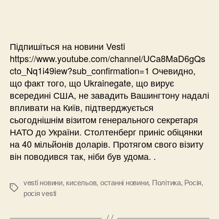
Підпишіться на новини Vesti
https://www.youtube.com/channel/UCa8MaD6gQs
cto_Nq1i49iew?sub_confirmation=1 Очевидно,
що факт того, що Ukrainegate, що вирує
всередині США, не завадить Вашингтону надалі
впливати на Київ, підтверджується
сьогоднішнім візитом генерального секретаря
НАТО до України. Столтенберг приніс обіцянки
на 40 мільйонів доларів. Протягом свого візиту
він поводився так, ніби був удома. .
vesti новини
,
кисельов
,
останні новини
,
Політика
,
Росія
,
Позначки
росія vesti