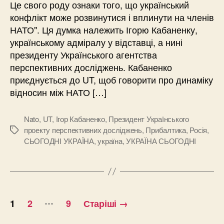
Це свого роду ознаки того, що український
конфлікт може розвинутися і вплинути на членів
НАТО". Ця думка належить Ігорю Кабаненку,
українському адміралу у відставці, а нині
президенту Українського агентства
перспективних досліджень. Кабаненко
приєднується до UT, щоб говорити про динаміку
відносин між НАТО […]
Nato
,
UT
,
Ігор Кабаненко
,
Президент Українського
проекту перспективних досліджень
,
Прибалтика
,
Росія
,
Позначки
СЬОГОДНІ УКРАЇНА
,
україна
,
УКРАЇНА СЬОГОДНІ
Пагінація
…
1
2
9
Старіші
→
записів