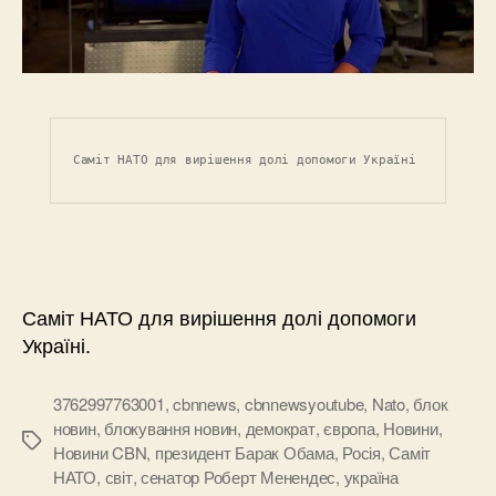
Саміт НАТО для вирішення долі допомоги Україні
Саміт НАТО для вирішення долі допомоги
Україні.
3762997763001
,
cbnnews
,
cbnnewsyoutube
,
Nato
,
блок
новин
,
блокування новин
,
демократ
,
європа
,
Новини
,
Позначки
Новини CBN
,
президент Барак Обама
,
Росія
,
Саміт
НАТО
,
світ
,
сенатор Роберт Менендес
,
україна