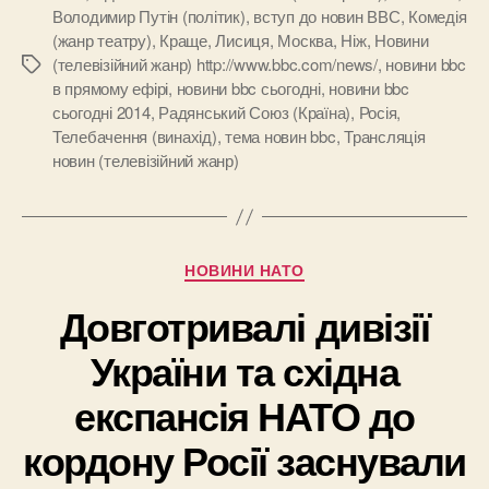
Володимир Путін (політик)
,
вступ до новин ВВС
,
Комедія
(жанр театру)
,
Краще
,
Лисиця
,
Москва
,
Ніж
,
Новини
(телевізійний жанр) http://www.bbc.com/news/
,
новини bbc
Позначки
в прямому ефірі
,
новини bbc сьогодні
,
новини bbc
сьогодні 2014
,
Радянський Союз (Країна)
,
Росія
,
Телебачення (винахід)
,
тема новин bbc
,
Трансляція
новин (телевізійний жанр)
Категорії
НОВИНИ НАТО
Довготривалі дивізії
України та східна
експансія НАТО до
кордону Росії заснували