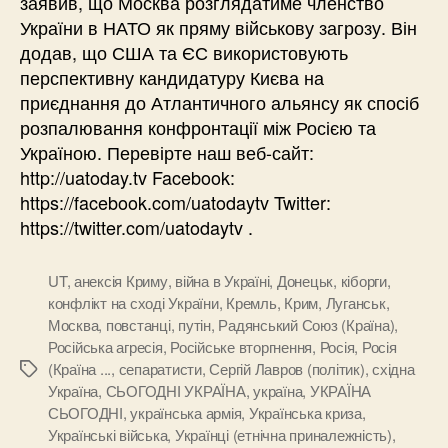
заявив, що Москва розглядатиме членство
України в НАТО як пряму військову загрозу. Він
додав, що США та ЄС використовують
перспективну кандидатуру Києва на
приєднання до Атлантичного альянсу як спосіб
розпалювання конфронтації між Росією та
Україною. Перевірте наш веб-сайт:
http://uatoday.tv Facebook:
https://facebook.com/uatodaytv Twitter:
https://twitter.com/uatodaytv .
UT
,
анексія Криму
,
війна в Україні
,
Донецьк
,
кіборги
,
конфлікт на сході України
,
Кремль
,
Крим
,
Луганськ
,
Москва
,
повстанці
,
путін
,
Радянський Союз (Країна)
,
Російська агресія
,
Російське вторгнення
,
Росія
,
Росія
(Країна ...
,
сепаратисти
,
Сергій Лавров (політик)
,
східна
Позначки
Україна
,
СЬОГОДНІ УКРАЇНА
,
україна
,
УКРАЇНА
СЬОГОДНІ
,
українська армія
,
Українська криза
,
Українські війська
,
Українці (етнічна приналежність)
,