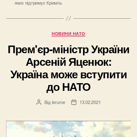
яких підтримує Кремль
Категорії
НОВИНИ НАТО
Прем'єр-міністр України
Арсеній Яценюк:
Україна може вступити
до НАТО
Від
lerume
13.02.2021
Автор
Дата
запису
запису