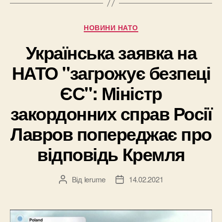
Категорії
НОВИНИ НАТО
Українська заявка на
НАТО "загрожує безпеці
ЄС": Міністр
закордонних справ Росії
Лавров попереджає про
відповідь Кремля
Від
lerume
14.02.2021
Автор
Дата
запису
запису