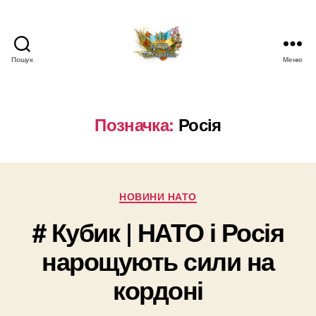
Пошук
Меню
НАТО
в
Україні.
Новини
Позначка:
Росія
про
НАТО
в
Україні
Категорії
НОВИНИ НАТО
# Кубик | НАТО і Росія
нарощують сили на
кордоні