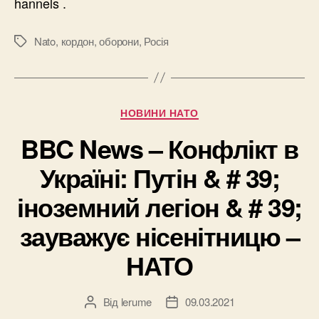
hannels .
Nato
,
кордон
,
оборони
,
Росія
Позначки
Категорії
НОВИНИ НАТО
BBC News – Конфлікт в
Україні: Путін & # 39;
іноземний легіон & # 39;
зауважує нісенітницю –
НАТО
Від
lerume
09.03.2021
Автор
Дата
запису
запису