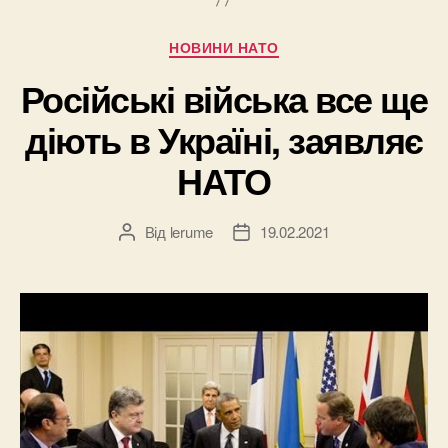
Категорії
НОВИНИ НАТО
Російські війська все ще
діють в Україні, заявляє
НАТО
Від
lerume
19.02.2021
Автор
Дата
запису
запису