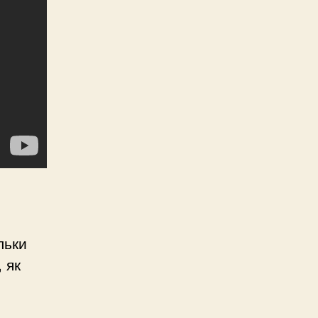
льки
 як