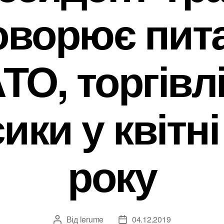
оворює пит
ТО, торгівлі
ики у квітні
року
Від
lerume
04.12.2019
Автор
Дата