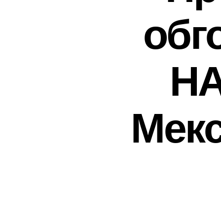
обг
НА
Мекс