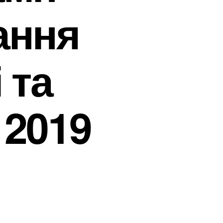
ання
 та
 2019