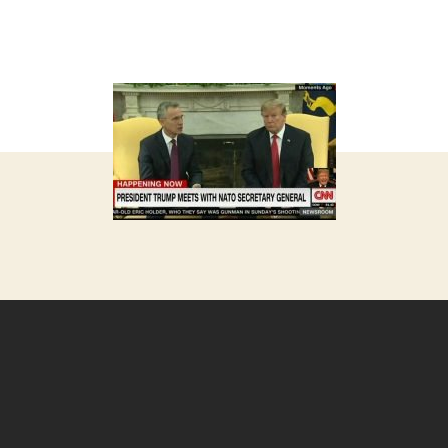
запису
запису