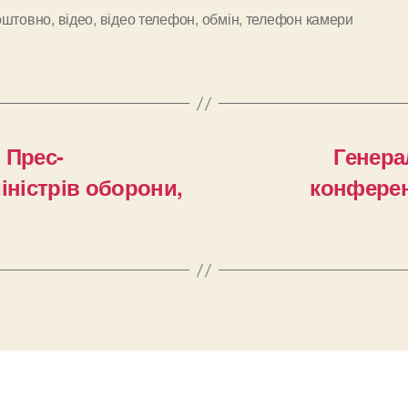
оштовно
,
відео
,
відео телефон
,
обмін
,
телефон камери
и
 Прес-
Генера
іністрів оборони,
конферен