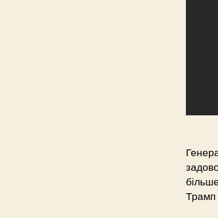
Генер
задов
більше
Трамп 