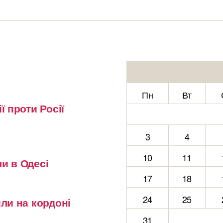
Пн
Вт
ї проти Росії
3
4
10
11
и в Одесі
17
18
24
25
или на кордоні
31