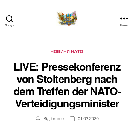
Пошук
Меню
НАТО
в
Україні.
Новини
Категорії
НОВИНИ НАТО
про
LIVE: Pressekonferenz
НАТО
в
von Stoltenberg nach
Україні
dem Treffen der NATO-
Verteidigungsminister
Від
lerume
01.03.2020
Автор
Дата
запису
запису