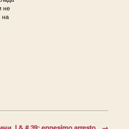
и не
 на
ни, l & # 39; ennesimo arresto
→