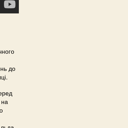
чного
ень до
ці.
еред
 на
о
альда