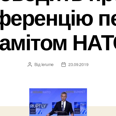
ференцію п
амітом НА
Від
lerume
23.09.2019
Автор
Дата
запису
запису