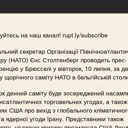
уйтесь на наш канал! rupt.ly/subscribe
льний секретар Організації Північноатланти
ру (НАТО) Єнс Столтенберг проводить прес-
енцію у Брюсселі у вівторок, 10 липня, за д
у щорічного саміту НАТО в бельгійській столи
ок денний саміту буде зосереджений насамп
нсатлантичних торговельних угодах, а також
ях США про вихід з глобального кліматичног
та ядерної угоди Ірану. Представники також
орять недавню критику президента США Дон