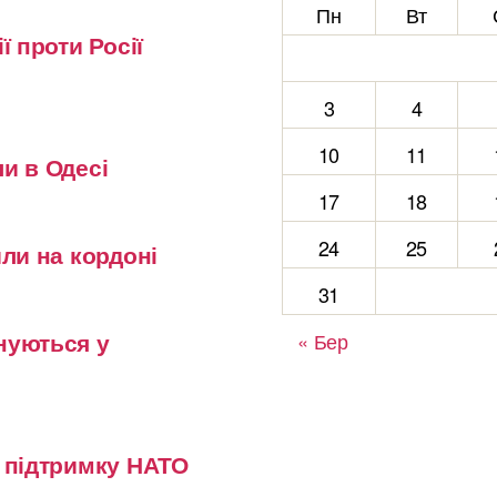
Пн
Вт
ї проти Росії
3
4
10
11
и в Одесі
17
18
24
25
или на кордоні
31
нуються у
« Бер
у підтримку НАТО