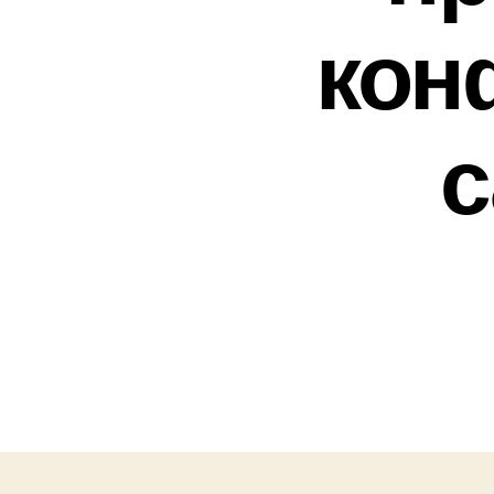
кон
с