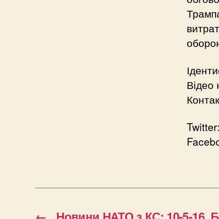
Трампа
витрат
оборо
Іденти
Відео 
Конта
Twitter
Faceb
←
Новини НАТО з КС: 10-5-16. 