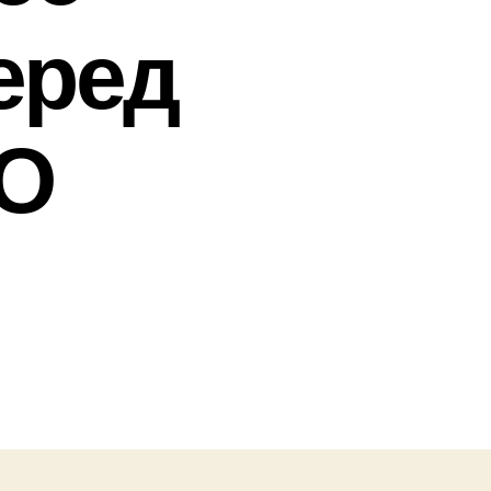
еред
ТО