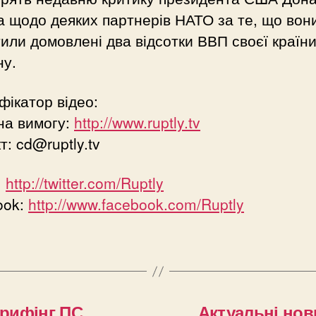
 щодо деяких партнерів НАТО за те, що вон
или домовлені два відсотки ВВП своєї країни
ну.
фікатор відео:
на вимогу:
http://www.ruptly.tv
кт:
cd@ruptly.tv
:
http://twitter.com/Ruptly
ook:
http://www.facebook.com/Ruptly
Брифінг ПС
Актуальні нови