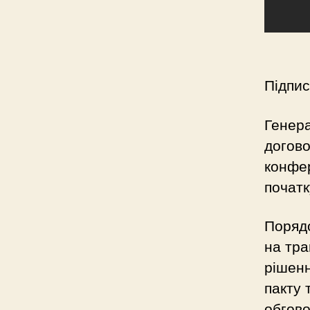
Підпис
Генера
догово
конфер
початк
Поряд
на тра
рішенн
пакту 
обгов