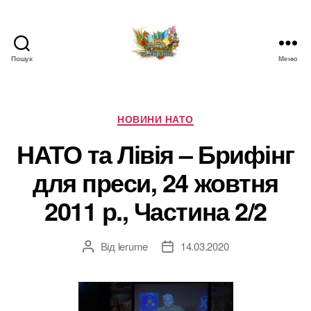
Пошук
Меню
НАТО
в
Україні.
Новини
Категорії
НОВИНИ НАТО
про
НАТО та Лівія – Брифінг
НАТО
в
для преси, 24 жовтня
Україні
2011 р., Частина 2/2
Від
lerume
14.03.2020
Автор
Дата
запису
запису