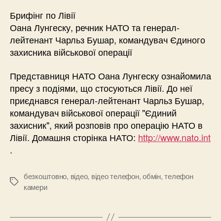
Брифінг по Лівії
Оана Лунгеску, речник НАТО та генерал-
лейтенант Чарльз Бушар, командувач Єдиного
захисника військової операції
Представниця НАТО Оана Лунгеску ознайомила
пресу з подіями, що стосуються Лівії. До неї
приєднався генерал-лейтенант Чарльз Бушар,
командувач військової операції "Єдиний
захисник", який розповів про операцію НАТО в
Лівії. Домашня сторінка НАТО:
http://www.nato.int
.
безкоштовно
,
відео
,
відео телефон
,
обмін
,
телефон
Позначки
камери