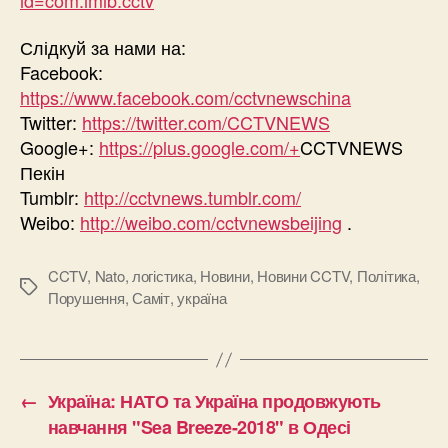
Слідкуй за нами на:
Facebook:
https://www.facebook.com/cctvnewschina
Twitter:
https://twitter.com/CCTVNEWS
Google+:
https://plus.google.com/+
CCTVNEWS
Пекін
Tumblr:
http://cctvnews.tumblr.com/
Weibo:
http://weibo.com/cctvnewsbeijing
.
CCTV
,
Nato
,
логістика
,
Новини
,
Новини CCTV
,
Політика
,
Позначки
Порушення
,
Саміт
,
україна
←
Україна: НАТО та Україна продовжують
навчання "Sea Breeze-2018" в Одесі