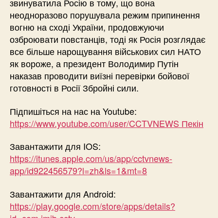
звинуватила Росію в тому, що вона
неодноразово порушувала режим припинення
вогню на сході України, продовжуючи
озброювати повстанців, тоді як Росія розглядає
все більше нарощування військових сил НАТО
як вороже, а президент Володимир Путін
наказав проводити виїзні перевірки бойової
готовності в Росії Збройні сили.
Підпишіться на нас на Youtube:
https://www.youtube.com/user/CCTVNEWS Пекін
Завантажити для IOS:
https://itunes.apple.com/us/app/cctvnews-
app/id922456579?l=zh&ls=1&mt=8
Завантажити для Android:
https://play.google.com/store/apps/details?
id=com.imib.cctv