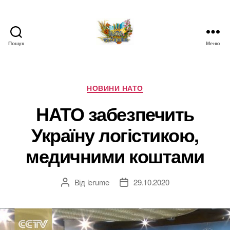
Пошук
Меню
НАТО
в
Україні.
Новини
Категорії
НОВИНИ НАТО
про
НАТО забезпечить
НАТО
в
Україну логістикою,
Україні
медичними коштами
Від
lerume
29.10.2020
Автор
Дата
запису
запису