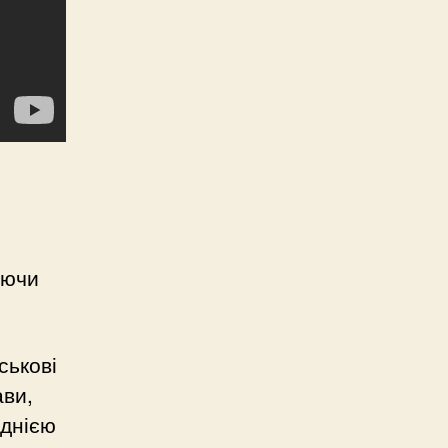
уючи
ськові
ави,
однією