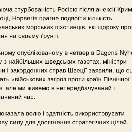
юча стурбованість Росією після анексії Крим
оці, Норвегія прагне подвоїти кількість
анських морських піхотинців, які щороку пр
ня на своєму ґрунті.
ьному опублікованому в четвер в Dagens Nyhe
 з найбільших шведських газетах, міністри
и і закордонних справ Швеції заявили, що с
ать «військових загроз проти країн Північної
, але ми живемо в непередбачуваний і
ачений час.
показала волю і здатність використовувати
ову силу для досягнення стратегічних цілей.