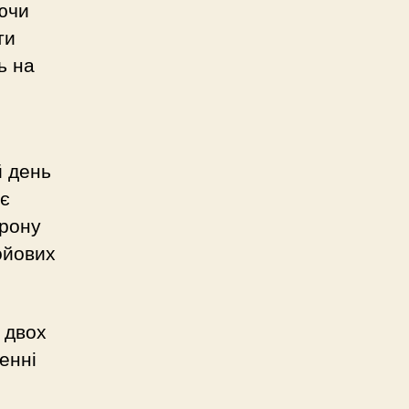
уючи
ти
ь на
й день
 є
орону
ойових
 двох
енні