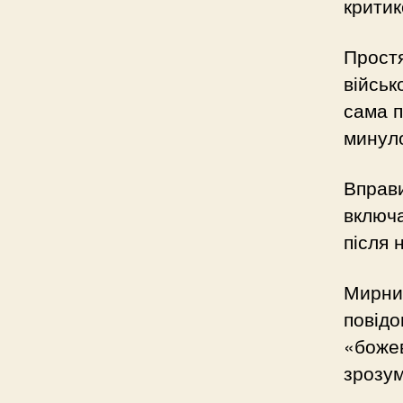
критик
Простя
військ
сама п
минуло
Вправи
включа
після 
Мирний
повідо
«божев
зрозум