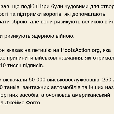
азав, що подібні ігри були чудовими для ство
сті та підтримки ворогів, які допомагають
ати зброю, але вони ризикують великою вій
ни ризикують ядерною війною.
н вказав на петицію на RootsAction.org, яка
ає припинити військові навчання, які отрима
10 тисяч підписів.
 включали 50 000 військовослужбовців, 250 л
00 танків, вантажних автомобілів та інших на
ортних засобів, а очолював американський
л Джеймс Фогго.