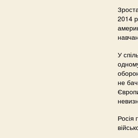
Зроста
2014 р
америк
навчан
У спіл
одному
оборон
не бач
Європи
невизн
Росія 
військ