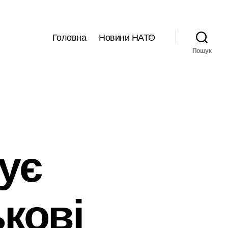
Головна
Новини НАТО
Пошук
ує
кові