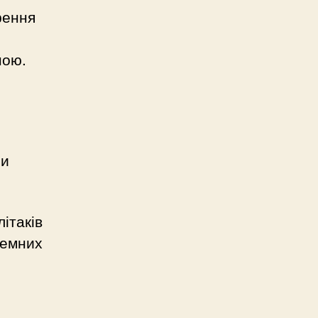
рення
ною.
ли
ітаків
земних