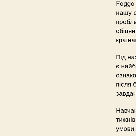
Foggo 
нашу с
пробле
обіцян
країна
Під на
є найб
ознако
після 
завдан
Навча
тижнів
умови.