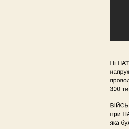
Ні НАТ
напруж
провод
300 ти
ВІЙСЬК
ігри Н
яка бу