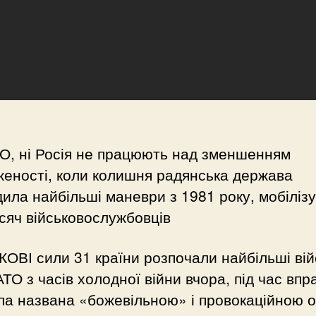
О, ні Росія не працюють над зменшенням
еності, коли колишня радянська держава
ила найбільші маневри з 1981 року, мобіліз
сяч військовослужбовців
ОВІ сили 31 країни розпочали найбільші вій
АТО з часів холодної війни вчора, під час впр
ла названа «божевільною» і провокаційною 