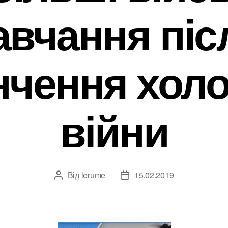
авчання піс
нчення хол
війни
Від
lerume
15.02.2019
Автор
Дата
запису
запису