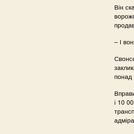
Він ск
ворожо
продав
– І во
Свонсо
заклик
понад 
Вправи
і 10 0
трансп
адміра