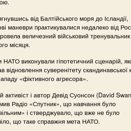
ою.
гнувшись від Балтійського моря до Ісландії,
ові маневри практикувалися недалеко від Росі
ровела величезний військовий тренувальник
го місяця.
 НАТО виконували гіпотетичний сценарій, як
в відновлення суверенітету скандинавської 
нападу «фіктивного агресора».
 активіст і автор Девід Суонсон (David Swa
мив Радіо «Спутник», що навчання було
ільним» і стверджувало, що вже не було
іло, що таке справжня мета НАТО.