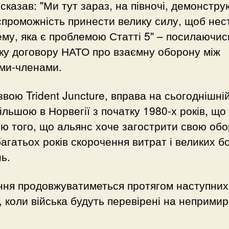
сказав: "Ми тут зараз, на півночі, демонстр
проможність принести велику силу, щоб нес
му, яка є проблемою Статті 5" – посилаючис
ку договору НАТО про взаємну оборону між
ми-членами.
звою Trident Juncture, вправа на сьогоднішні
ільшою в Норвегії з початку 1980-х років, що
ю того, що альянс хоче загострити свою об
багатьох років скорочення витрат і великих б
ь.
ння продовжуватиметься протягом наступних
, коли війська будуть перевірені на непримир