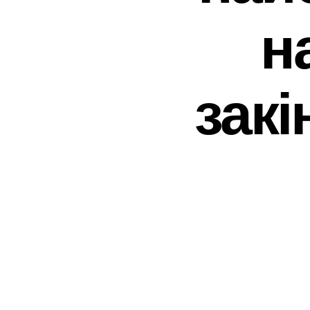
н
закі