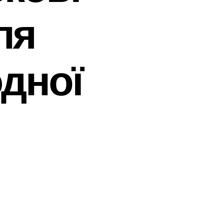
ля
одної