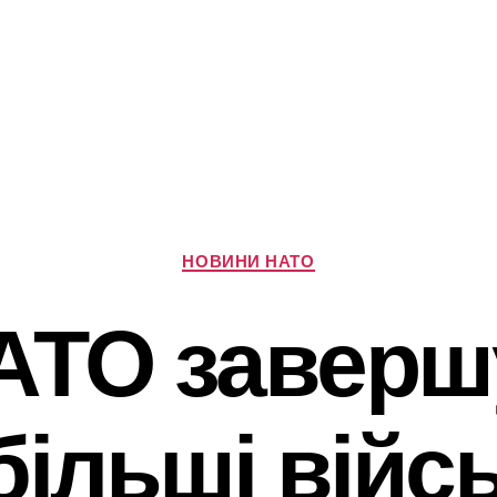
Категорії
НОВИНИ НАТО
АТО заверш
більші війсь