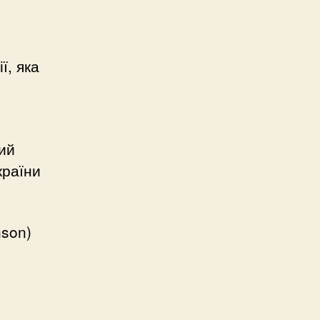
ї, яка
ий
країни
nson)