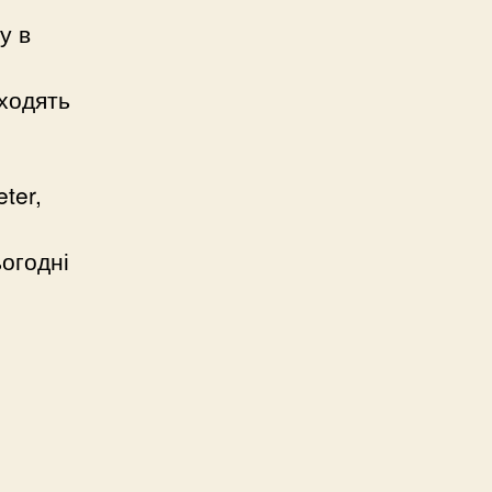
у в
оходять
ter,
ьогодні