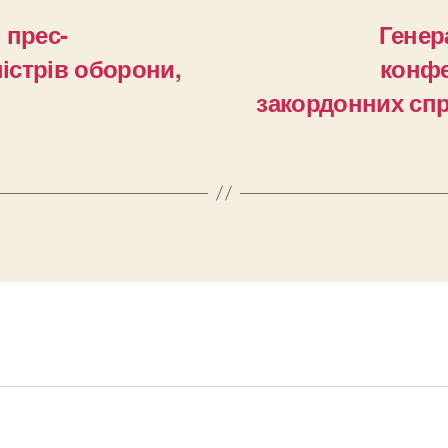
 прес-
Генер
ністрів оборони,
конфе
закордонних спра