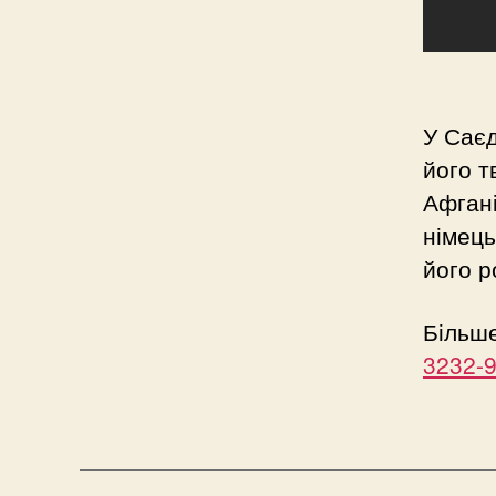
У Саєд
його т
Афгані
німець
його р
Більш
3232-