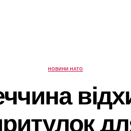
Категорії
НОВИНИ НАТО
еччина відх
притулок дл