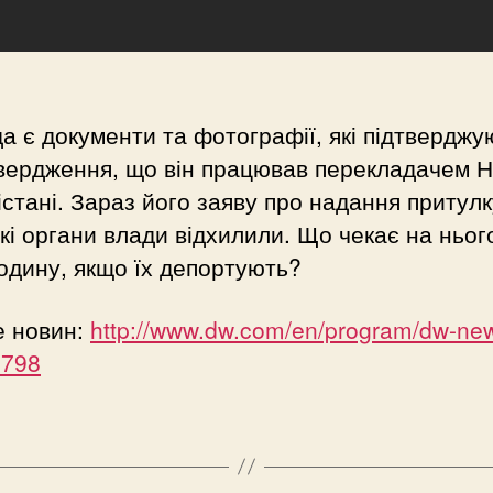
а є документи та фотографії, які підтверджу
вердження, що він працював перекладачем 
стані. Зараз його заяву про надання притулк
кі органи влади відхилили. Що чекає на ньог
одину, якщо їх депортують?
е новин:
http://www.dw.com/en/program/dw-new
9798