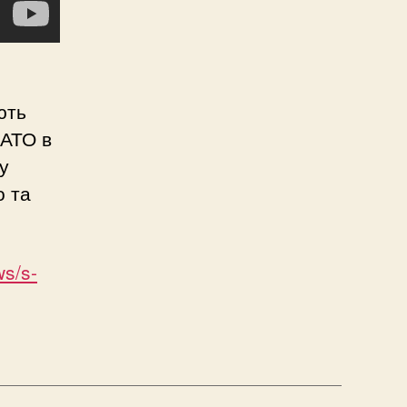
ють
НАТО в
у
о та
s/s-