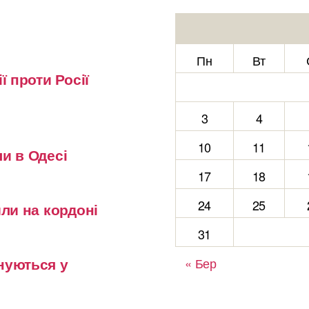
Пн
Вт
ї проти Росії
3
4
10
11
и в Одесі
17
18
24
25
или на кордоні
31
нуються у
« Бер