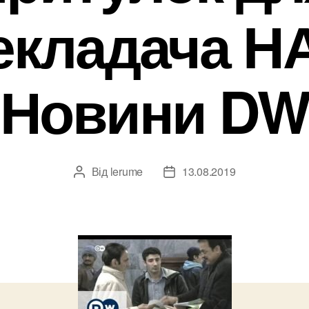
екладача НА
Новини D
Від
lerume
13.08.2019
Автор
Дата
запису
запису