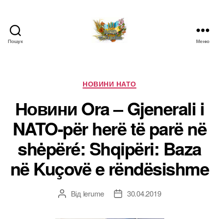
Пошук
Меню
НАТО
в
Україні.
Новини
Категорії
НОВИНИ НАТО
про
Новини Ora – Gjenerali i
НАТО
в
NATO-për herë të parë në
Україні
shėpëré: Shqipëri: Baza
në Kuçovë e rëndësishme
Від
lerume
30.04.2019
Автор
Дата
запису
запису