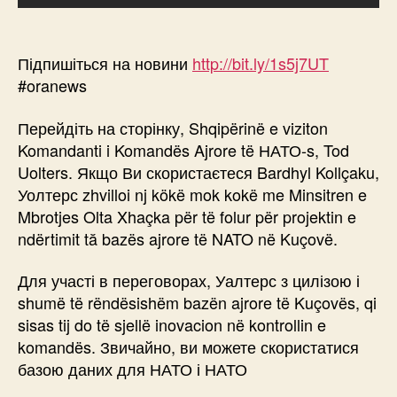
Підпишіться на новини
http://bit.ly/1s5j7UT
#oranews
Перейдіть на сторінку, Shqipërinë e viziton
Komandanti i Komandës Ajrore të НАТО-s, Tod
Uolters. Якщо Ви скористаєтеся Bardhyl Kollçaku,
Уолтерс zhvilloi nj kökë mok kokë me Minsitren e
Mbrotjes Olta Xhaçka për të folur për projektin e
ndërtimit tă bazës ajrore të NATO në Kuçovë.
Для участі в переговорах, Уалтерс з цилізою і
shumë të rëndësishëm bazën ajrore të Kuçovës, qi
sisas tij do të sjellë inovacion në kontrollin e
komandës. Звичайно, ви можете скористатися
базою даних для НАТО і НАТО