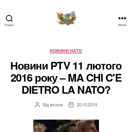
Пошук
Меню
НАТО
в
Україні.
Новини
Категорії
НОВИНИ НАТО
про
Новини PTV 11 лютого
НАТО
в
2016 року – MA CHI C'E
Україні
DIETRO LA NATO?
Від
lerume
20.10.2019
Автор
Дата
запису
запису