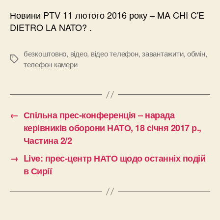
Новини PTV 11 лютого 2016 року – MA CHI C'E
DIETRO LA NATO? .
безкоштовно
,
відео
,
відео телефон
,
завантажити
,
обмін
,
Позначки
телефон камери
←
Спільна прес-конференція – нарада
керівників оборони НАТО, 18 січня 2017 р.,
Частина 2/2
→
Live: прес-центр НАТО щодо останніх подій
в Сирії