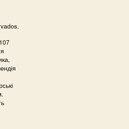
rvados.
 107
ся
ика,
пендія
рські
м.
ть