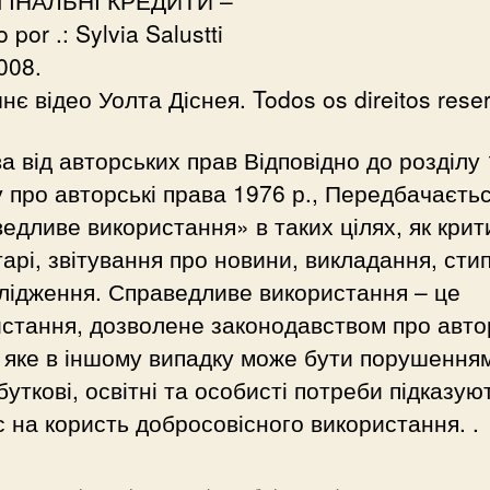
por .: Sylvia Salustti
008.
є відео Уолта Діснея. Todos os direitos rese
а від авторських прав Відповідно до розділу
 про авторські права 1976 р., Передбачаєть
едливе використання» в таких цілях, як крит
арі, звітування про новини, викладання, сти
лідження. Справедливе використання – це
стання, дозволене законодавством про авто
 яке в іншому випадку може бути порушення
уткові, освітні та особисті потреби підказую
 на користь добросовісного використання. .