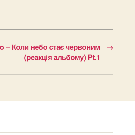
to – Коли небо стає червоним
→
(реакція альбому) Pt.1