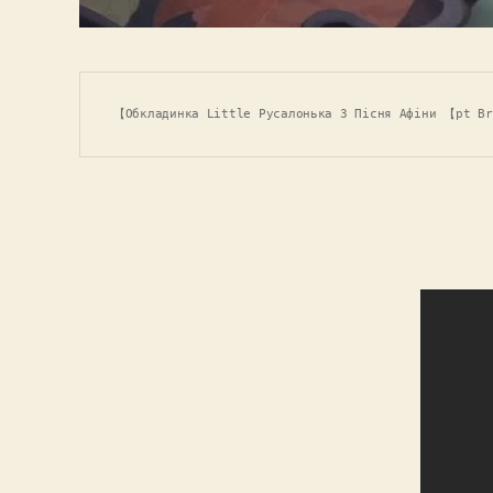
【Обкладинка Little Русалонька 3 Пісня Афіни 【pt B