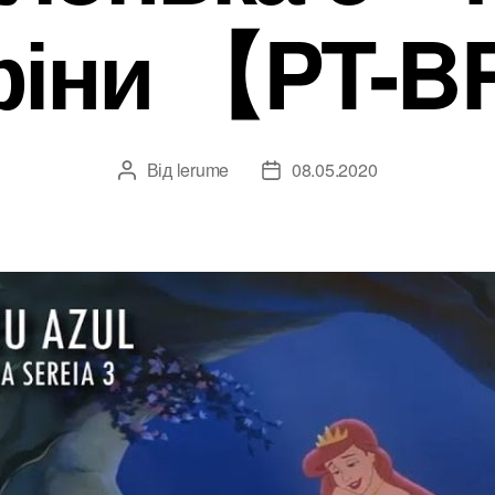
іни 【PT-
Від
lerume
08.05.2020
Автор
Дата
запису
запису