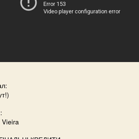
ал:
ут!)
:
Vieira
ГІНАЛЬНІ КРЕДИТИ –