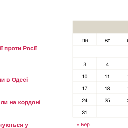
Пн
Вт
ї проти Росії
3
4
10
11
и в Одесі
17
18
24
25
или на кордоні
31
нуються у
« Бер