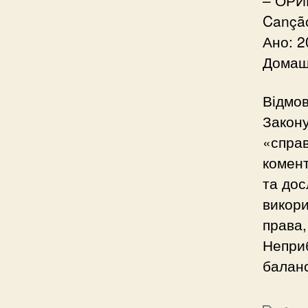
Canção 
Ано: 2
Домашн
Відмов
Закону
«справ
комент
та дос
викори
права,
Неприб
баланс