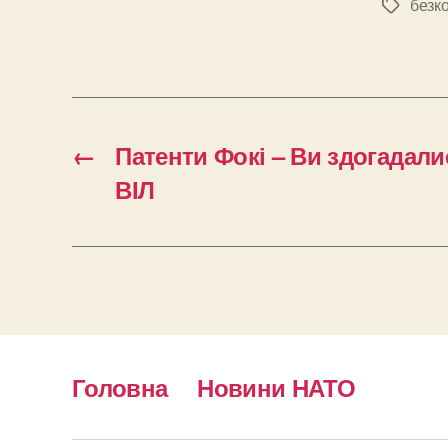
безк
Позначк
←
Патенти Фокі – Ви здогадали
ВІЛ
Головна
Новини НАТО