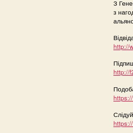
З Ген
з наго
альянс
Відвід
http:/
Підпиш
http:/
Подоб
https:
Слідуй
https: