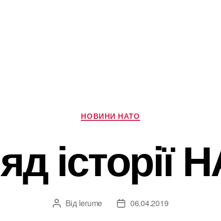
Категорії
НОВИНИ НАТО
яд історії 
Від
lerume
06.04.2019
Автор
Дата
запису
запису