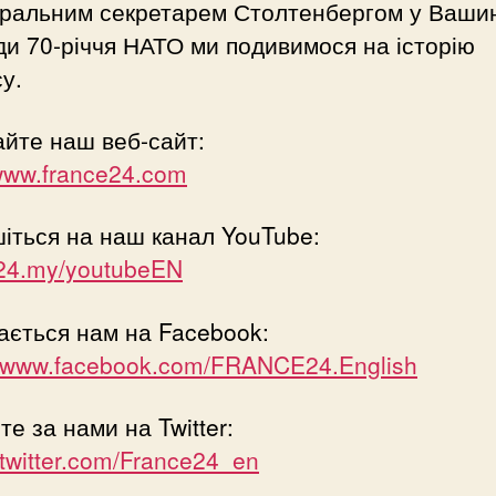
еральним секретарем Столтенбергом у Вашин
ди 70-річчя НАТО ми подивимося на історію
у.
айте наш веб-сайт:
/www.france24.com
іться на наш канал YouTube:
/f24.my/youtubeEN
ається нам на Facebook:
//www.facebook.com/FRANCE24.English
те за нами на Twitter:
//twitter.com/France24_en