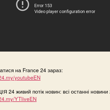
атися на France 24 зараз:
/f24.my/youtubeEN
Я 24 живий потік новин: всі останні новини 
/f24.my/YTliveEN