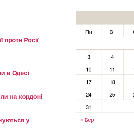
Пн
Вт
ї проти Росії
3
4
10
11
и в Одесі
17
18
24
25
или на кордоні
31
нуються у
« Бер