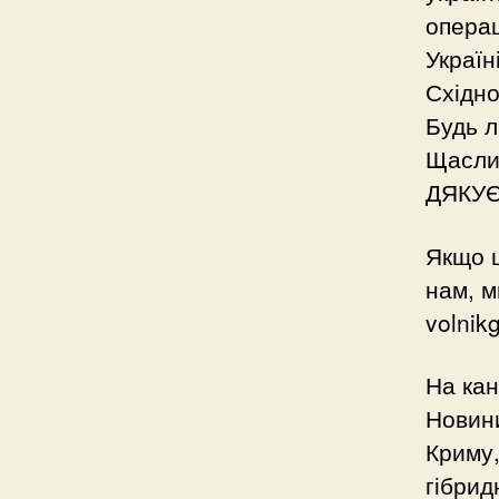
операц
Україн
Східно
Будь 
Щасли
ДЯКУЄМ
Якщо ц
нам, м
volni
На кан
Новини
Криму,
гібрид