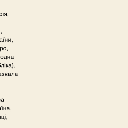
ія,
,
аїни,
ро,
родна
ліка).
азвала
за
аїна,
ці,