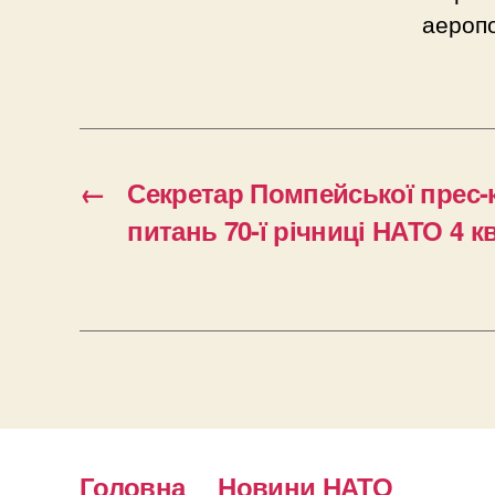
аеропо
←
Секретар Помпейської прес-
питань 70-ї річниці НАТО 4 к
Головна
Новини НАТО