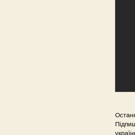
Останн
Підпиш
україн