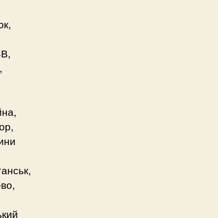
юк,
ЗВ,
,
йна,
ор,
вини
ганськ,
ево,
ький