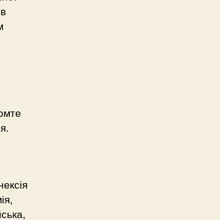
 в
м
домте
я.
нексія
ія,
йська,