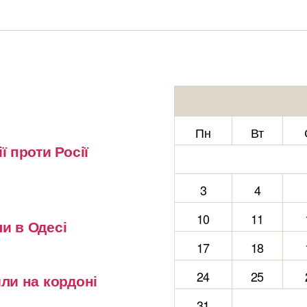
Пн
Вт
ї проти Росії
3
4
10
11
и в Одесі
17
18
24
25
или на кордоні
31