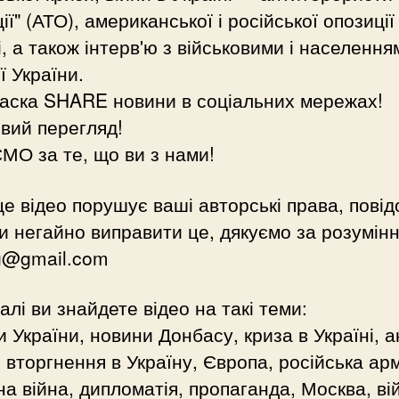
ії" (АТО), американської і російської опозиції
і, а також інтерв'ю з військовими і населення
ї України.
ласка SHARE новини в соціальних мережах!
вий перегляд!
О за те, що ви з нами!
е відео порушує ваші авторські права, пові
и негайно виправити це, дякуємо за розумінн
kg@gmail.com
алі ви знайдете відео на такі теми:
 України, новини Донбасу, криза в Україні, а
 вторгнення в Україну, Європа, російська арм
на війна, дипломатія, пропаганда, Москва, ві