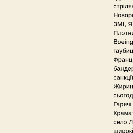
стріля
Новоро
ЗМІ, Я
Плотни
Boeing
гаубиц
Франці
бандері
санкці
Жирино
сьогод
Гарячі
Крамат
село Л
широкі