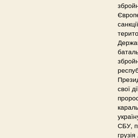
збройн
Європе
санкці
терито
Держав
баталь
збройн
респуб
Презид
свої д
пророс
караль
україн
СБУ, п
грузія