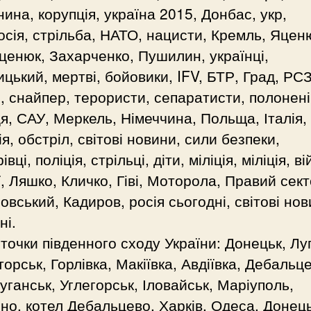
нина, корупція, україна 2015, Донбас, укр,
сія, стрільба, НАТО, нацисти, Кремль, Яцен
ценюк, Захарченко, Пушилин, українці,
цький, мертві, бойовики, IFV, БТР, Град, РС
, снайпер, терористи, сепаратисти, полонені
я, САУ, Меркель, Німеччина, Польща, Італія,
я, обстріл, світові новини, сили безпеки,
вці, поліція, стрільці, діти, міліція, міліція, ві
ї, Ляшко, Кличко, Гіві, Моторола, Правий сект
вський, Кадиров, росія сьогодні, світові но
ні.
 точки південного сходу України: Донецьк, Лу
орськ, Горлівка, Макіївка, Авдіївка, Дебальц
уганськ, Углегорськ, Іловайськ, Маріуполь,
но, котел Дебальцево, Харків, Одеса, Донец