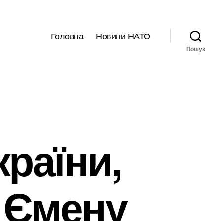
Головна
Новини НАТО
Пошук
країни,
, Ємену