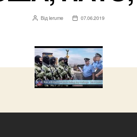
Від
lerume
07.06.2019
Автор
Дата
запису
запису