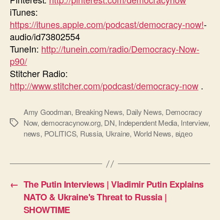
iTunes:
https://itunes.apple.com/podcast/democracy-now!
-
audio/id73802554
TuneIn:
http://tunein.com/radio/Democracy-Now-
p90/
Stitcher Radio:
http://www.stitcher.com/podcast/democracy-now
.
Amy Goodman
,
Breaking News
,
Daily News
,
Democracy
Now
,
democracynow.org
,
DN
,
Independent Media
,
Interview
,
Позначки
news
,
POLITICS
,
Russia
,
Ukraine
,
World News
,
відео
←
The Putin Interviews | Vladimir Putin Explains
NATO & Ukraine's Threat to Russia |
SHOWTIME