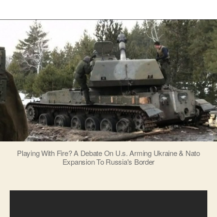
запису
запису
Playing With Fire? A Debate On U.s. Arming Ukraine & Nato
Expansion To Russia's Border