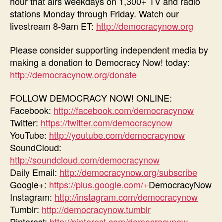
hour that airs weekdays on 1,300+ TV and radio
stations Monday through Friday. Watch our
livestream 8-9am ET:
http://democracynow.org
Please consider supporting independent media by
making a donation to Democracy Now! today:
http://democracynow.org/donate
FOLLOW DEMOCRACY NOW! ONLINE:
Facebook:
http://facebook.com/democracynow
Twitter:
https://twitter.com/democracynow
YouTube:
http://youtube.com/democracynow
SoundCloud:
http://soundcloud.com/democracynow
Daily Email:
http://democracynow.org/subscribe
Google+:
https://plus.google.com/+
DemocracyNow
Instagram:
http://instagram.com/democracynow
Tumblr:
http://democracynow.tumblr
Pinterest:
http://pinterest.com/democracynow