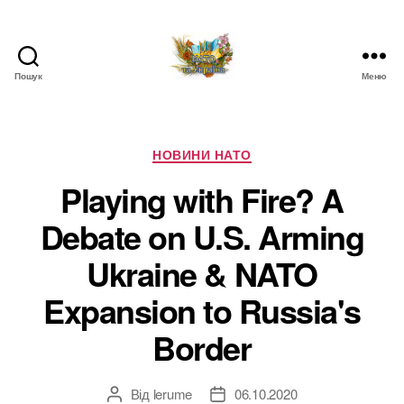
Пошук
Меню
НАТО
в
Україні.
Новини
Категорії
НОВИНИ НАТО
про
Playing with Fire? A
НАТО
в
Debate on U.S. Arming
Україні
Ukraine & NATO
Expansion to Russia's
Border
Від
lerume
06.10.2020
Автор
Дата