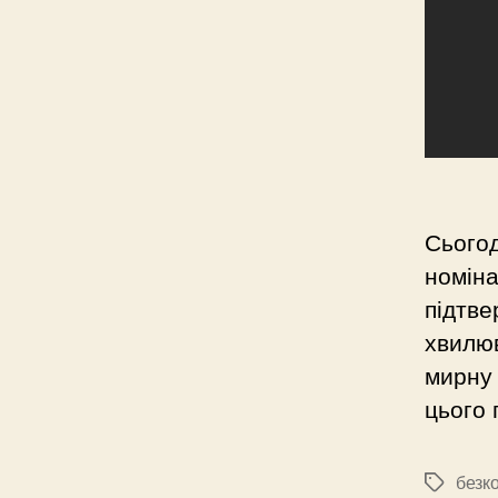
Сього
номіна
підтве
хвилюв
мирну 
цього 
безк
Позначк