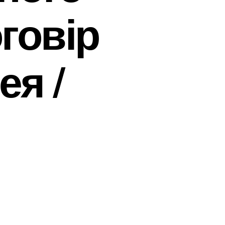
говір
ея /