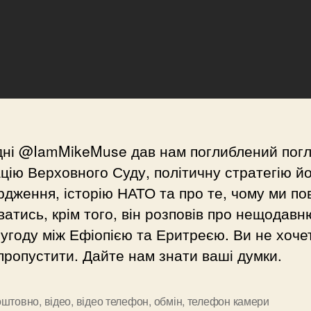
дні @IamMikeMuse дав нам поглиблений погл
цію Верховного Суду, політичну стратегію й
рдження, історію НАТО та про те, чому ми по
атись, крім того, він розповів про нещодавн
угоду між Ефіопією та Еритреєю. Ви не хоче
пропустити. Дайте нам знати ваші думки.
оштовно
,
відео
,
відео телефон
,
обмін
,
телефон камери
и