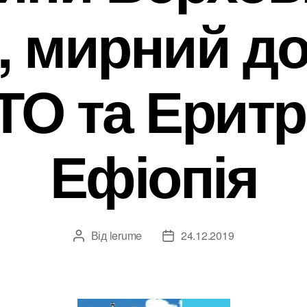
, мирний до
О та Еритр
Ефіопія
Від
lerume
24.12.2019
Автор
Дата
запису
запису