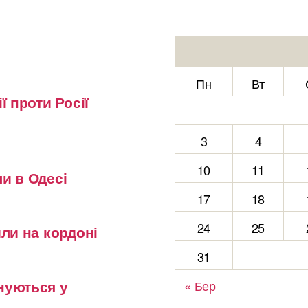
Пн
Вт
ї проти Росії
3
4
10
11
и в Одесі
17
18
24
25
или на кордоні
31
нуються у
« Бер