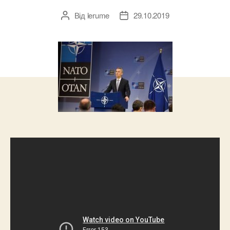
Від
lerume
29.10.2019
Автор
Дата
запису
запису