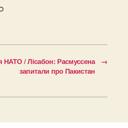
O
 НАТО / Лісабон: Расмуссена
→
запитали про Пакистан