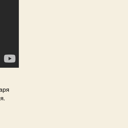
аря
я.