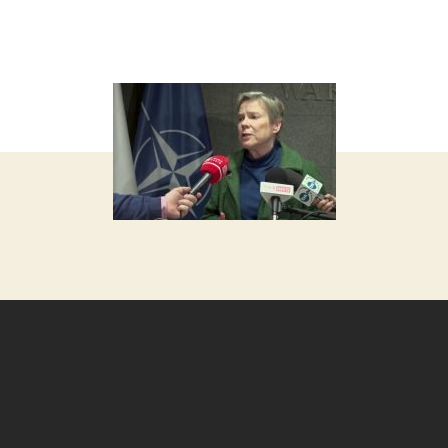
запису
запису