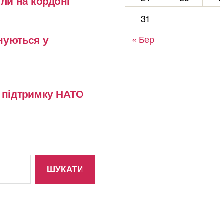
или на кордоні
31
нуються у
« Бер
у підтримку НАТО