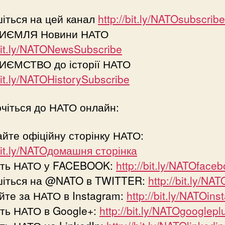
іться на цей канал
http://bit.ly/NATOsubscribe
ИЄМЛЯ Новини НАТО
/bit.ly/NATONewsSubscribe
ИЄМСТВО до історії НАТО
/bit.ly/NATOHistorySubscribe
чіться до НАТО онлайн:
айте офіційну сторінку НАТО:
/bit.ly/NATOдомашня сторінка
іть НАТО у FACEBOOK:
http://bit.ly/NATOface
шіться на @NATO в TWITTER:
http://bit.ly/NAT
йте за НАТО в Instagram:
http://bit.ly/NATOin
ть НАТО в Google+:
http://bit.ly/NATOgooglepl