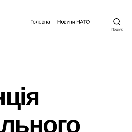
Головна
Новини НАТО
Пошук
ція
ального