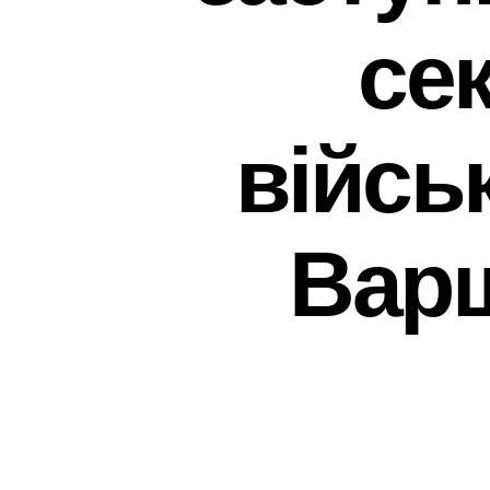
се
війсь
Варш