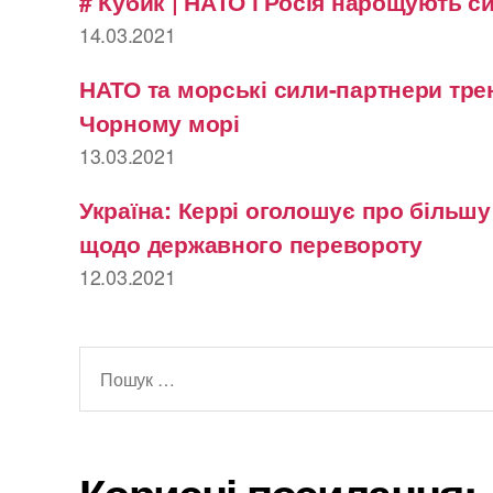
# Кубик | НАТО і Росія нарощують с
14.03.2021
НАТО та морські сили-партнери тре
Чорному морі
13.03.2021
Україна: Керрі оголошує про більш
щодо державного перевороту
12.03.2021
Шукати: