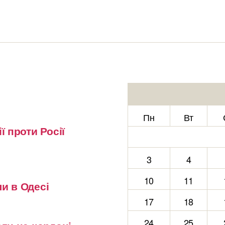
Пн
Вт
ї проти Росії
3
4
10
11
и в Одесі
17
18
24
25