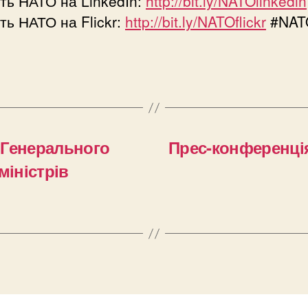
ть НАТО на LinkedIn:
http://bit.ly/NATOlinkedin
ть НАТО на Flickr:
http://bit.ly/NATOflickr
#NAT
N
 Генерального
Прес-конференція
міністрів