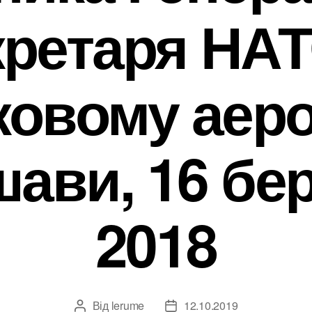
кретаря НАТ
ковому аер
ави, 16 бе
2018
Від
lerume
12.10.2019
Автор
Дата