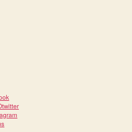
book
Otwitter
stagram
us