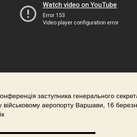
онференція заступника генерального секрет
 військовому аеропорту Варшави, 16 березн
ік
▬▬▬▬▬▬▬▬▬▬▬▬▬▬▬