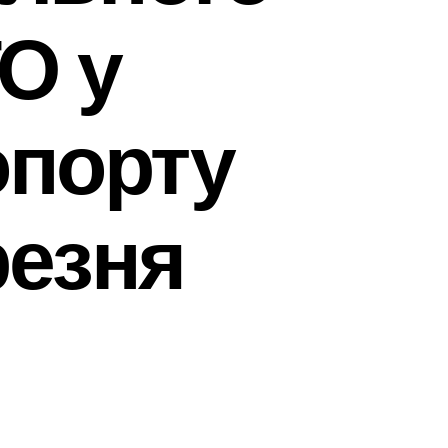
О у
опорту
резня