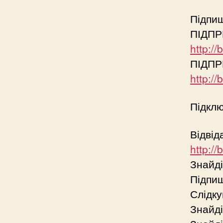
Підпиш
ПІДПР
http:/
ПІДПР
http:/
Підклю
Відвід
http:/
Знайд
Підпи
Слідку
Знайді