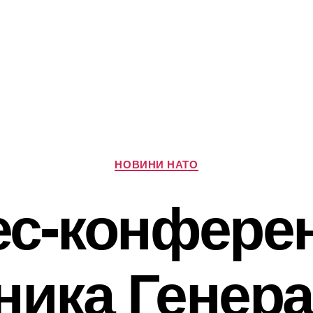
Категорії
НОВИНИ НАТО
ес-конферен
ника Генер