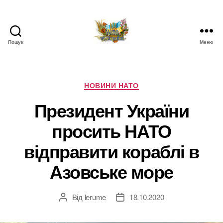
Пошук
Меню
НАТО
в
Україні.
Новини
Категорії
НОВИНИ НАТО
про
Президент України
НАТО
в
просить НАТО
Україні
відправити кораблі в
Азовське море
Від
lerume
18.10.2020
Автор
Дата
запису
запису