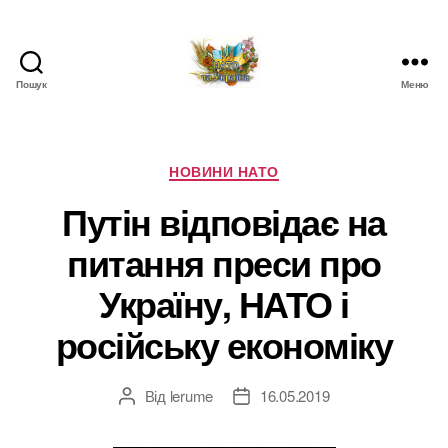
Пошук
Меню
НАТО
в
Україні.
Новини
Категорії
НОВИНИ НАТО
про
Путін відповідає на
НАТО
в
питання преси про
Україні
Україну, НАТО і
російську економіку
Від
lerume
16.05.2019
Автор
Дата
запису
запису