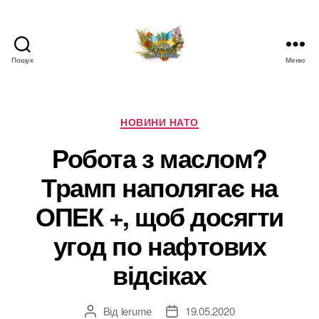
Пошук
Меню
НАТО
в
Україні.
Новини
Категорії
НОВИНИ НАТО
про
Робота з маслом?
НАТО
в
Трамп наполягає на
Україні
ОПЕК +, щоб досягти
угод по нафтових
відсіках
Від
lerume
19.05.2020
Автор
Дата