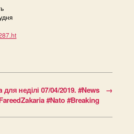
ть
рудня
287.ht
a для неділі 07/04/2019. #News
→
FareedZakaria #Nato #Breaking