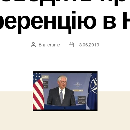
еренцію в
Від
lerume
13.06.2019
Автор
Дата
запису
запису