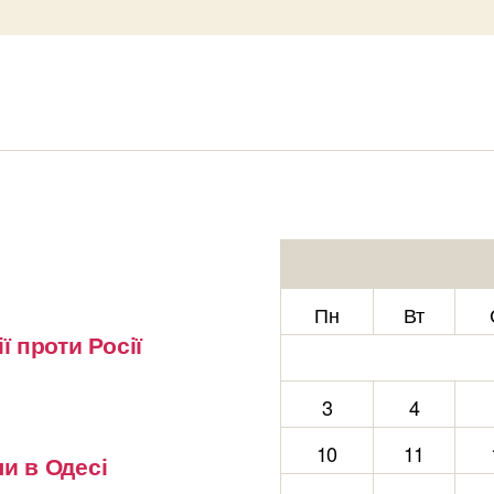
Пн
Вт
ї проти Росії
3
4
10
11
и в Одесі