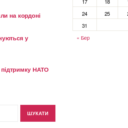
17
18
24
25
или на кордоні
31
нуються у
« Бер
у підтримку НАТО