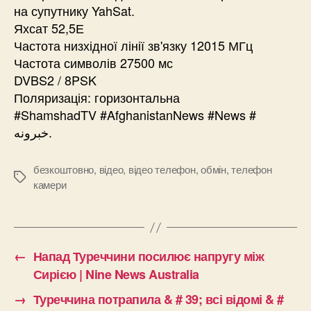
на супутнику YahSat.
Яхсат 52,5Е
Частота низхідної лінії зв'язку 12015 МГц
Частота символів 27500 мс
DVBS2 / 8PSK
Поляризація: горизонтальна
#ShamshadTV #AfghanistanNews #News #
خبرونه.
безкоштовно
,
відео
,
відео телефон
,
обмін
,
телефон
Позначки
камери
←
Напад Туреччини посилює напругу між
Сирією | Nine News Australia
→
Туреччина потрапила & # 39; всі відомі & #