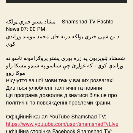
مشاد پښتو خبري ټولګه – Shamshad TV Pashto
News 07: 00 PM
د نن شپې خبري ټولګه درته جان محمد مومند وړاندې
کوي
شمشاد ټلویزیون په زړه پورې پښتو پروګرامونه تاسو ته
وړاندې کوي ، که غواړئ چې ستاسو په شنډو مسکا راو
موکا روو
Відчуття вашої мови теж у ваших розвагах!
Дивіться улюблені політичні та новини
Ця програма дозволяє дізнатися більше про
політичні та повсякденні проблеми країни.
Офіційний канал YouTube Shamshad TV:
https://www.youtube.com/user/shamshadTvLive
Офіційна сторінка Facebook Shamshad TV: