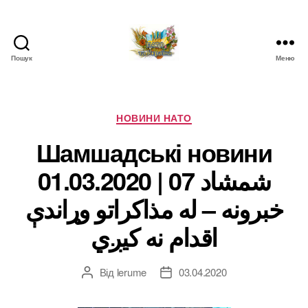
Пошук
Меню
НАТО
в
Україні.
Новини
Категорії
НОВИНИ НАТО
про
Шамшадські новини
НАТО
в
01.03.2020 | شمشاد 07
Україні
خبرونه – له مذاکراتو وړاندې
اقدام نه کیږي
Від
lerume
03.04.2020
Автор
Дата
запису
запису