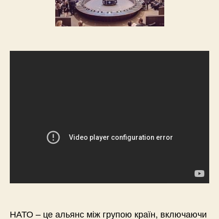
НАТО – це альянс між групою країн, включаючи