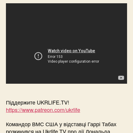
Піддержите UKRLIFE.TV!
https://www.patreon.com/ukrlife
Командор ВМС США у відставці Гаррі Табах
розкинувся на Ukrlife.TV про дії Дональда