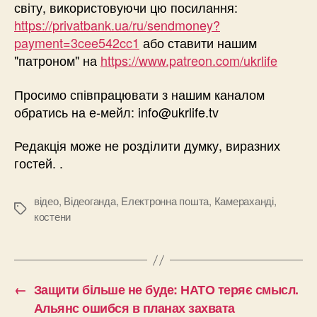
світу, використовуючи цю посилання:
https://privatbank.ua/ru/sendmoney?
payment=3cee542cc1
або ставити нашим
"патроном" на
https://www.patreon.com/ukrlife
Просимо співпрацювати з нашим каналом
обратись на е-мейл:
info@ukrlife.tv
Редакція може не розділити думку, виразних
гостей. .
відео
,
Відеоганда
,
Електронна пошта
,
Камераханді
,
Позначки
костени
←
Защити більше не буде: НАТО теряє смысл.
Альянс ошибся в планах захвата