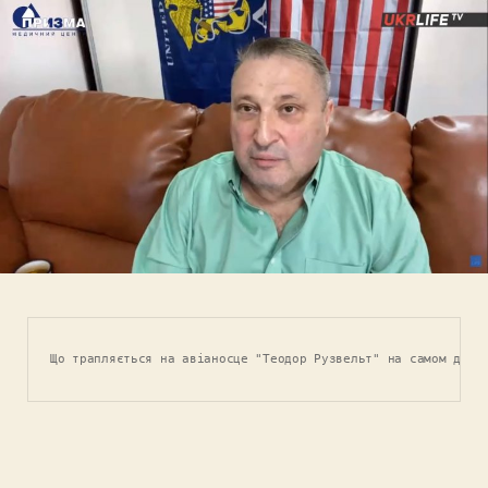
Що трапляється на авіаносце "Теодор Рузвельт" на самом деле