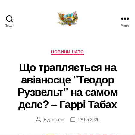
Пошук
Меню
НАТО
в
Україні.
Новини
Категорії
НОВИНИ НАТО
про
Що трапляється на
НАТО
в
авіаносце "Теодор
Україні
Рузвельт" на самом
деле? – Гаррі Табах
Від
lerume
28.05.2020
Автор
Дата
запису
запису