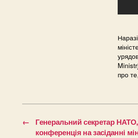
Наразі
мініст
урядов
Minist
про те
←
Генеральний секретар НАТО,
конференція на засіданні мі