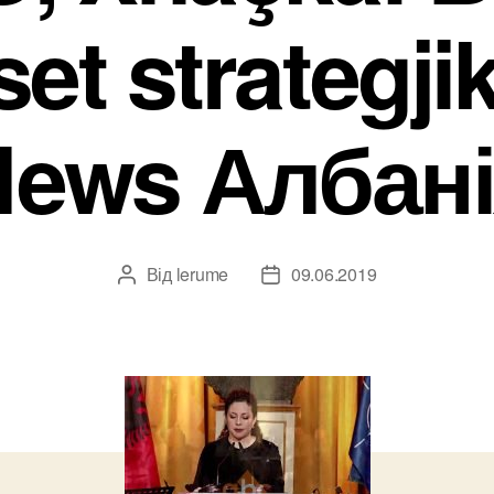
set strategji
News Албані
Від
lerume
09.06.2019
Автор
Дата
запису
запису