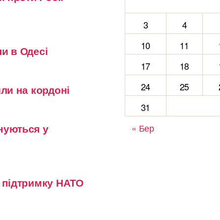
3
4
10
11
и в Одесі
17
18
24
25
или на кордоні
31
нуються у
« Бер
у підтримку НАТО