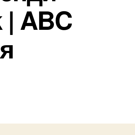
k | ABC
я