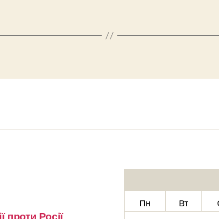
Пн
Вт
ї проти Росії