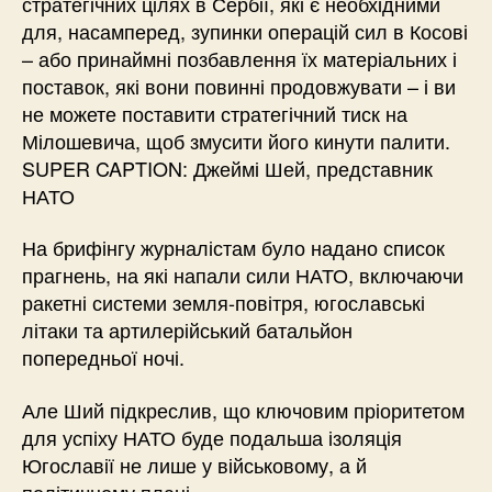
стратегічних цілях в Сербії, які є необхідними
для, насамперед, зупинки операцій сил в Косові
– або принаймні позбавлення їх матеріальних і
поставок, які вони повинні продовжувати – і ви
не можете поставити стратегічний тиск на
Мілошевича, щоб змусити його кинути палити.
SUPER CAPTION: Джеймі Шей, представник
НАТО
На брифінгу журналістам було надано список
прагнень, на які напали сили НАТО, включаючи
ракетні системи земля-повітря, югославські
літаки та артилерійський батальйон
попередньої ночі.
Але Ший підкреслив, що ключовим пріоритетом
для успіху НАТО буде подальша ізоляція
Югославії не лише у військовому, а й
політичному плані.