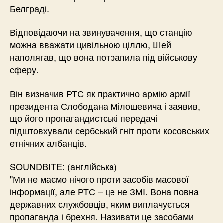
Белграді.
Відповідаючи на звинувачення, що станцію
можна вважати цивільною ціллю, Шей
наполягав, що вона потрапила під військову
сферу.
Він визначив РТС як практично армію армії
президента Слободана Мілошевича і заявив,
що його пропагандистські передачі
підштовхували сербський гніт проти косовських
етнічних албанців.
SOUNDBITE: (англійська)
"Ми не маємо нічого проти засобів масової
інформації, але РТС – це не ЗМІ. Вона повна
державних службовців, яким виплачується
пропаганда і брехня. Називати це засобами