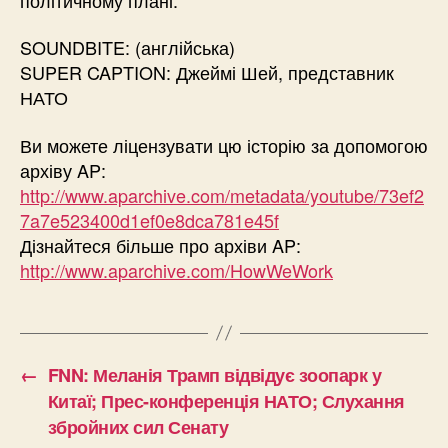
SOUNDBITE: (англійська)
SUPER CAPTION: Джеймі Шей, представник
НАТО
Ви можете ліцензувати цю історію за допомогою
архіву AP:
http://www.aparchive.com/metadata/youtube/73ef2
7a7e523400d1ef0e8dca781e45f
Дізнайтеся більше про архіви AP:
http://www.aparchive.com/HowWeWork
←
FNN: Меланія Трамп відвідує зоопарк у
Китаї; Прес-конференція НАТО; Слухання
збройних сил Сенату