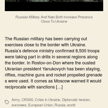
Russian Military And Nato Both Increase Presence
Close To Ukraine
The Russian military has been carrying out
exercises close to the border with Ukraine.
Russia’s defence ministry confirmed 8,500 troops
were taking part in drills in several regions along
the border. In Rostov-on-Don where the ousted
Ukranian president Yanukovych has been staying,
riffles, machine guns and rocket propelled grenade
s were used. It comes as Moscow warned it would
reciprocate with sanctions […]
Army
,
CRISIS
,
Crisis in Ukraine
,
Diplomatic tension
,
Позначки
euronews
,
European Union
,
Russia
,
world