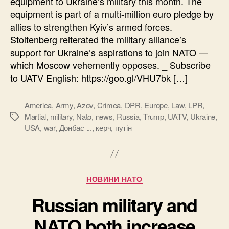
equipment to Ukraine’s military this month. The
equipment is part of a multi-million euro pledge by
allies to strengthen Kyiv’s armed forces.
Stoltenberg reiterated the military alliance’s
support for Ukraine’s aspirations to join NATO —
which Moscow vehemently opposes. _ Subscribe
to UATV English: https://goo.gl/VHU7bk […]
America
,
Army
,
Azov
,
Crimea
,
DPR
,
Europe
,
Law
,
LPR
,
Martial
,
military
,
Nato
,
news
,
Russia
,
Trump
,
UATV
,
Ukraine
,
Позначки
USA
,
war
,
Донбас ...
,
керч
,
путін
Категорії
НОВИНИ НАТО
Russian military and
NATO both increase