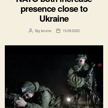
presence close to
Ukraine
Від
lerume
15.09.2020
Автор
Дата
запису
запису