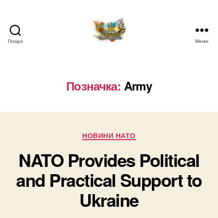
Пошук
Меню
НАТО
в
Україні.
Новини
Позначка:
Army
про
НАТО
в
Україні
Категорії
НОВИНИ НАТО
NATO Provides Political
and Practical Support to
Ukraine