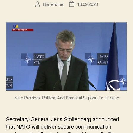
Від
lerume
16.09.2020
Автор
Дата
запису
запису
Nato Provides Political And Practical Support To Ukraine
Secretary-General Jens Stoltenberg announced
that NATO will deliver secure communication