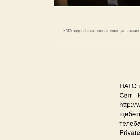
НАТО передбачає повернення до важких
НАТО п
Світ |
http:/
щебета
телеба
Privat