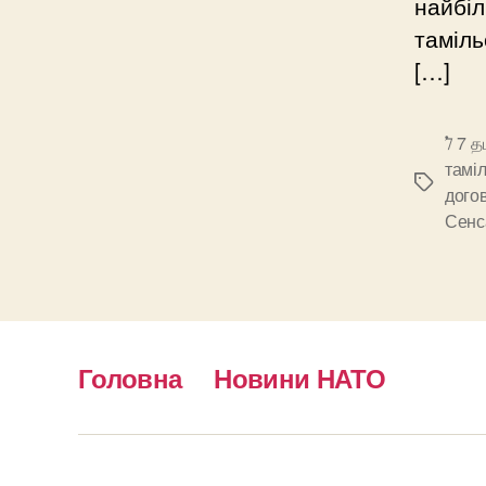
найбіл
таміль
[…]
7் 7 த
тамі
Позначк
догов
Сенс
Головна
Новини НАТО