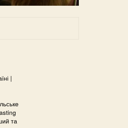
ні |
l
ільське
asting
ший та