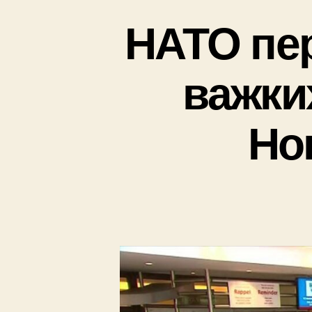
НАТО пе
важких
Но