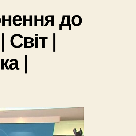
нення до
 Світ |
а |