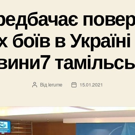
редбачає повер
 боїв в Україні |
вини7 тамільськ
Від
lerume
15.01.2021
Автор
Дата
запису
запису