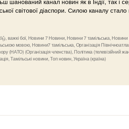
ьш шанований канал новин як в Індії, так і с
ської світової діаспори. Силою каналу стало
மிழ்
,
важкі бої
,
Новини 7 Новини
,
Новини 7 тамільська
,
Новини
льською мовою
,
Новини7 тамільська
,
Організація Північноатл
и
ору (НАТО) (Організація членства)
,
Політика (телевізійний жа
ація
,
Тамільські новини
,
Топ новин
,
Україна (країна)