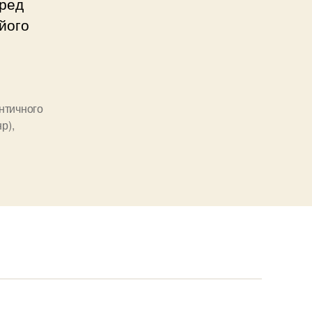
еред
 його
античного
нр)
,