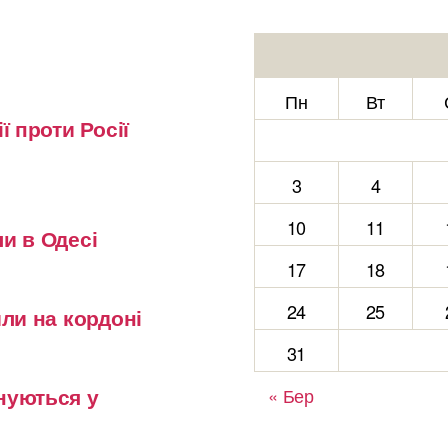
Пн
Вт
ї проти Росії
3
4
10
11
и в Одесі
17
18
24
25
или на кордоні
31
нуються у
« Бер