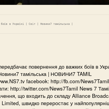
 боїв в Україні | Світ | Новини7 тамільська |
ередбачає повернення до важких боїв в Украї
 Новини7 тамільська | НОВИНИ7 TAMIL
/www.NS7.tv facebook: http://fb.com/News7Tami
ти: http://twitter.com/News7Tamil News 7 Там
чення, що входить до складу Alliance Broadc
e Limited, швидко переростає у найпопулярні