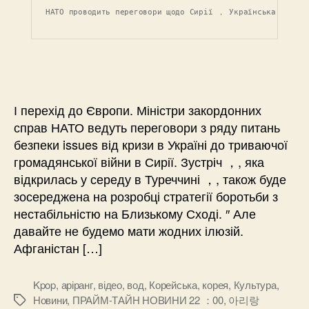
НАТО проводить переговори щодо Сирії ， Українська 
І перехід до Європи. Міністри закордонних
справ НАТО ведуть переговори з ряду питань
безпеки issues від кризи в Україні до триваючої
громадянської війни в Сирії. Зустріч ，, яка
відкрилась у середу в Туреччині ，, також буде
зосереджена на розробці стратегії боротьби з
нестабільністю на Близькому Сході. ″ Але
давайте не будемо мати жодних ілюзій.
Афганістан […]
Kpop
,
аріранг
,
відео
,
вод
,
Корейська
,
корея
,
Культура
,
Новини
,
ПРАЙМ-ТАЙН НОВИНИ 22 ：00
,
아리랑
Позначки