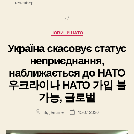
телевізор
Категорії
НОВИНИ НАТО
Україна скасовує статус
неприєднання,
наближається до НАТО
우크라이나 НАТО 가입 불
가능, 글로벌
Від
lerume
15.07.2020
Автор
Дата
запису
запису