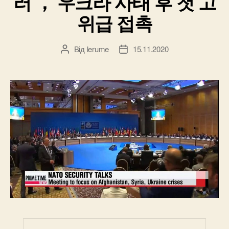
러 ， 우크라 사태 후 첫 고
위급 접촉
Від
lerume
15.11.2020
Автор
Дата
запису
запису