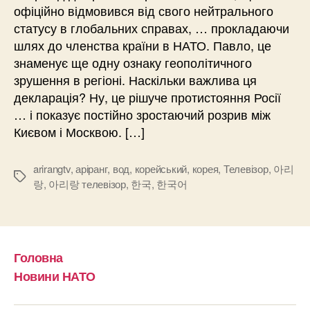
офіційно відмовився від свого нейтрального
статусу в глобальних справах, … прокладаючи
шлях до членства країни в НАТО. Павло, це
знаменує ще одну ознаку геополітичного
зрушення в регіоні. Наскільки важлива ця
декларація? Ну, це рішуче протистояння Росії
… і показує постійно зростаючий розрив між
Києвом і Москвою. […]
arirangtv
,
аріранг
,
вод
,
корейський
,
корея
,
Телевізор
,
아리
Позначки
랑
,
아리랑 телевізор
,
한국
,
한국어
Головна
Новини НАТО