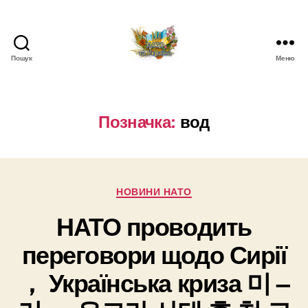
Пошук
Меню
НАТО
в
Україні.
Новини
Позначка:
вод
про
НАТО
в
Україні
Категорії
НОВИНИ НАТО
НАТО проводить
переговори щодо Сирії
， Українська криза 미 –