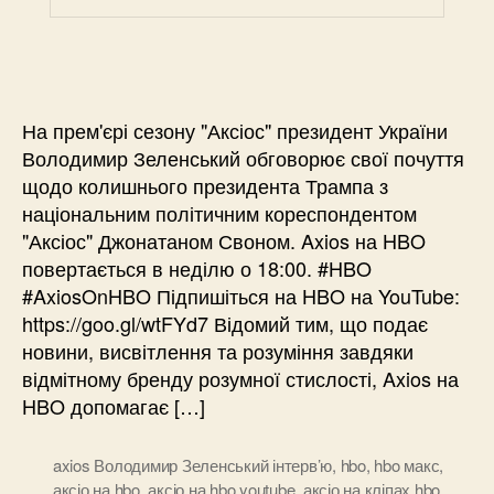
На прем'єрі сезону "Аксіос" президент України
Володимир Зеленський обговорює свої почуття
щодо колишнього президента Трампа з
національним політичним кореспондентом
"Аксіос" Джонатаном Своном. Axios на HBO
повертається в неділю о 18:00. #HBO
#AxiosOnHBO Підпишіться на HBO на YouTube:
https://goo.gl/wtFYd7 Відомий тим, що подає
новини, висвітлення та розуміння завдяки
відмітному бренду розумної стислості, Axios на
HBO допомагає […]
axios Володимир Зеленський інтерв’ю
,
hbo
,
hbo макс
,
аксіо на hbo
,
аксіо на hbo youtube
,
аксіо на кліпах hbo
,