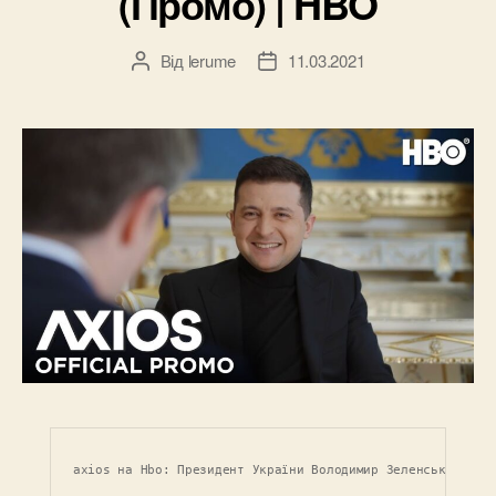
(Промо) | HBO
Від
lerume
11.03.2021
Автор
Дата
запису
запису
axios на Hbo: Президент України Володимир Зеленський (Пр