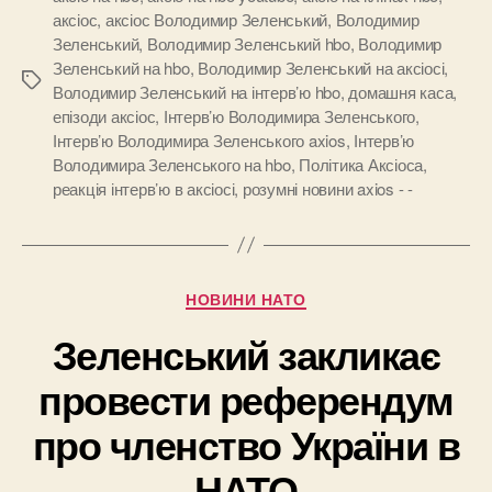
аксіос
,
аксіос Володимир Зеленський
,
Володимир
Зеленський
,
Володимир Зеленський hbo
,
Володимир
Зеленський на hbo
,
Володимир Зеленський на аксіосі
,
Позначки
Володимир Зеленський на інтерв’ю hbo
,
домашня каса
,
епізоди аксіос
,
Інтерв’ю Володимира Зеленського
,
Інтерв’ю Володимира Зеленського axios
,
Інтерв’ю
Володимира Зеленського на hbo
,
Політика Аксіоса
,
реакція інтерв’ю в аксіосі
,
розумні новини axios - -
Категорії
НОВИНИ НАТО
Зеленський закликає
провести референдум
про членство України в
НАТО