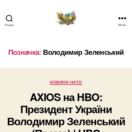
Пошук
Меню
НАТО
в
Україні.
Новини
Позначка:
Володимир Зеленський
про
НАТО
в
Україні
Категорії
НОВИНИ НАТО
AXIOS на HBO:
Президент України
Володимир Зеленський