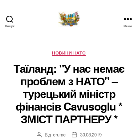
Пошук
Меню
НАТО
в
Україні.
Новини
Категорії
НОВИНИ НАТО
про
Таїланд: "У нас немає
НАТО
в
проблем з НАТО" –
Україні
турецький міністр
фінансів Cavusoglu *
ЗМІСТ ПАРТНЕРУ *
Від
lerume
30.08.2019
Автор
Дата